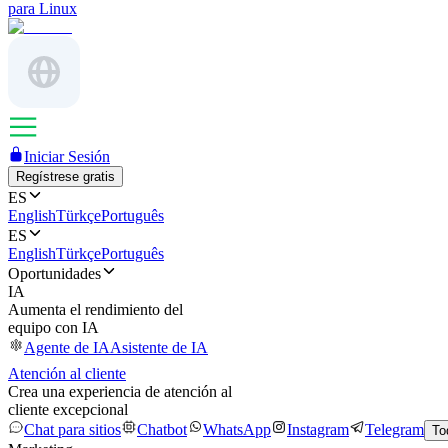
para Linux
Iniciar Sesión
Regístrese gratis
ES
English
Türkçe
Português
ES
English
Türkçe
Português
Oportunidades
IA
Aumenta el rendimiento del
equipo con IA
Agente de IA
Asistente de IA
Atención al cliente
Crea una experiencia de atención al
cliente excepcional
Chat para sitios
Chatbot
WhatsApp
Instagram
Telegram
To