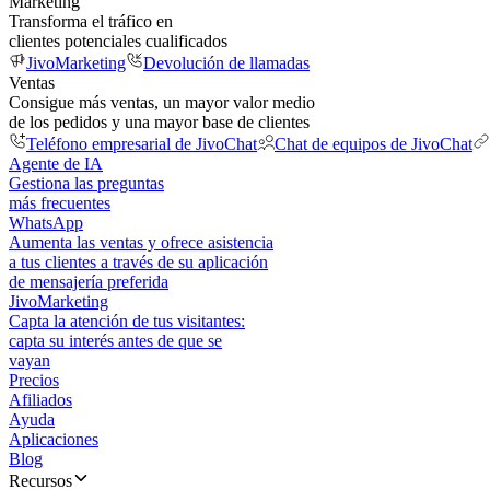
Marketing
Transforma el tráfico en
clientes potenciales cualificados
JivoMarketing
Devolución de llamadas
Ventas
Consigue más ventas, un mayor valor medio
de los pedidos y una mayor base de clientes
Teléfono empresarial de JivoChat
Chat de equipos de JivoChat
Agente de IA
Gestiona las preguntas
más frecuentes
WhatsApp
Aumenta las ventas y ofrece asistencia
a tus clientes a través de su aplicación
de mensajería preferida
JivoMarketing
Capta la atención de tus visitantes:
capta su interés antes de que se
vayan
Precios
Afiliados
Ayuda
Aplicaciones
Blog
Recursos