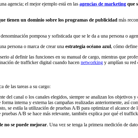
 una agencia; el mejor ejemplo está en las
agencias de marketing
que s
 que tienen un dominio sobre los programas de publicidad
más recon
 denominación pomposa y sofisticada que se le da a una persona o agenc
 una persona o marca de crear una
estrategia océano azul
, cómo defin
rio al definir las funciones en su manual de cargo, mientras que profes
inación de trafficker digital cuando hacen
networking
y amplían su red 
a de las tareas a su cargo:
 del canal o los canales elegidos, siempre se analizan los objetivos y 
de forma interna y externa las campañas realizadas anteriormente, así co
 se estila la utilización de pruebas A/B para optimizar el alcance de la
 pruebas A/B se hace más relevante, también explica por qué el trafficke
de no se puede mejorar
. Una vez se tenga la primera medición de dato