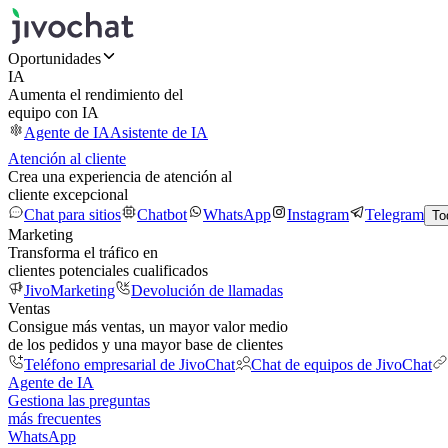
Oportunidades
IA
Aumenta el rendimiento del
equipo con IA
Agente de IA
Asistente de IA
Atención al cliente
Crea una experiencia de atención al
cliente excepcional
Chat para sitios
Chatbot
WhatsApp
Instagram
Telegram
To
Marketing
Transforma el tráfico en
clientes potenciales cualificados
JivoMarketing
Devolución de llamadas
Ventas
Consigue más ventas, un mayor valor medio
de los pedidos y una mayor base de clientes
Teléfono empresarial de JivoChat
Chat de equipos de JivoChat
Agente de IA
Gestiona las preguntas
más frecuentes
WhatsApp