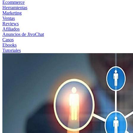
Ecommerce
Herramientas
Marketing
Ventas
Reviews
Afiliados
Anuncios de JivoChat
Casos
Ebooks
Tutoriales