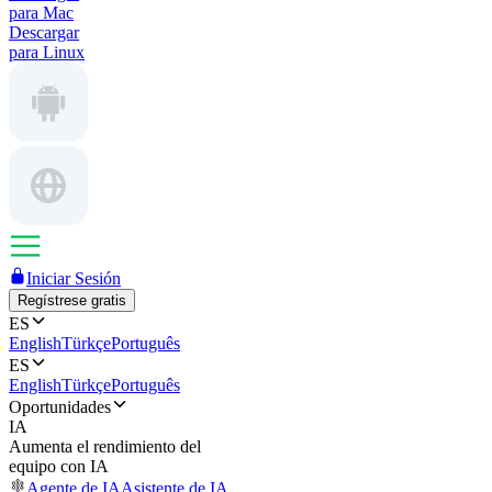
para Mac
Descargar
para Linux
Iniciar Sesión
Regístrese gratis
ES
English
Türkçe
Português
ES
English
Türkçe
Português
Oportunidades
IA
Aumenta el rendimiento del
equipo con IA
Agente de IA
Asistente de IA