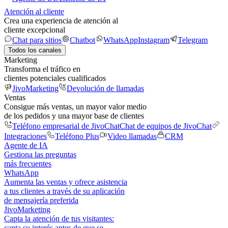
Atención al cliente
Crea una experiencia de atención al
cliente excepcional
Chat para sitios
Chatbot
WhatsApp
Instagram
Telegram
Todos los canales
Marketing
Transforma el tráfico en
clientes potenciales cualificados
JivoMarketing
Devolución de llamadas
Ventas
Consigue más ventas, un mayor valor medio
de los pedidos y una mayor base de clientes
Teléfono empresarial de JivoChat
Chat de equipos de JivoChat
Integraciones
Teléfono Plus
Video llamadas
CRM
Agente de IA
Gestiona las preguntas
más frecuentes
WhatsApp
Aumenta las ventas y ofrece asistencia
a tus clientes a través de su aplicación
de mensajería preferida
JivoMarketing
Capta la atención de tus visitantes:
capta su interés antes de que se