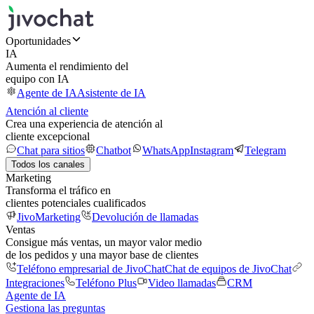
Oportunidades
IA
Aumenta el rendimiento del
equipo con IA
Agente de IA
Asistente de IA
Atención al cliente
Crea una experiencia de atención al
cliente excepcional
Chat para sitios
Chatbot
WhatsApp
Instagram
Telegram
Todos los canales
Marketing
Transforma el tráfico en
clientes potenciales cualificados
JivoMarketing
Devolución de llamadas
Ventas
Consigue más ventas, un mayor valor medio
de los pedidos y una mayor base de clientes
Teléfono empresarial de JivoChat
Chat de equipos de JivoChat
Integraciones
Teléfono Plus
Video llamadas
CRM
Agente de IA
Gestiona las preguntas