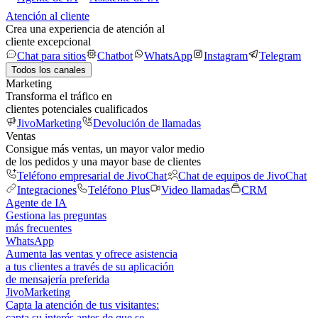
Atención al cliente
Crea una experiencia de atención al
cliente excepcional
Chat para sitios
Chatbot
WhatsApp
Instagram
Telegram
Todos los canales
Marketing
Transforma el tráfico en
clientes potenciales cualificados
JivoMarketing
Devolución de llamadas
Ventas
Consigue más ventas, un mayor valor medio
de los pedidos y una mayor base de clientes
Teléfono empresarial de JivoChat
Chat de equipos de JivoChat
Integraciones
Teléfono Plus
Video llamadas
CRM
Agente de IA
Gestiona las preguntas
más frecuentes
WhatsApp
Aumenta las ventas y ofrece asistencia
a tus clientes a través de su aplicación
de mensajería preferida
JivoMarketing
Capta la atención de tus visitantes:
capta su interés antes de que se