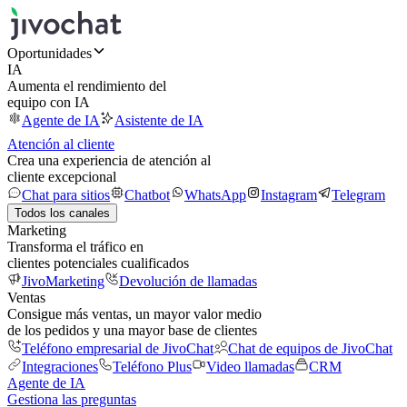
Oportunidades
IA
Aumenta el rendimiento del
equipo con IA
Agente de IA
Asistente de IA
Atención al cliente
Crea una experiencia de atención al
cliente excepcional
Chat para sitios
Chatbot
WhatsApp
Instagram
Telegram
Todos los canales
Marketing
Transforma el tráfico en
clientes potenciales cualificados
JivoMarketing
Devolución de llamadas
Ventas
Consigue más ventas, un mayor valor medio
de los pedidos y una mayor base de clientes
Teléfono empresarial de JivoChat
Chat de equipos de JivoChat
Integraciones
Teléfono Plus
Video llamadas
CRM
Agente de IA
Gestiona las preguntas