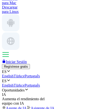
para Mac
Descargar
para Linux
Iniciar Sesión
Regístrese gratis
ES
English
Türkçe
Português
ES
English
Türkçe
Português
Oportunidades
IA
Aumenta el rendimiento del
equipo con IA
Agente de IA
Asistente de IA