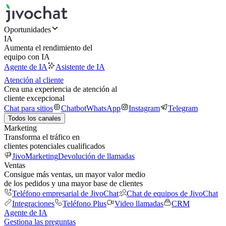
Oportunidades
IA
Aumenta el rendimiento del
equipo con IA
Agente de IA
Asistente de IA
Atención al cliente
Crea una experiencia de atención al
cliente excepcional
Chat para sitios
Chatbot
WhatsApp
Instagram
Telegram
Todos los canales
Marketing
Transforma el tráfico en
clientes potenciales cualificados
JivoMarketing
Devolución de llamadas
Ventas
Consigue más ventas, un mayor valor medio
de los pedidos y una mayor base de clientes
Teléfono empresarial de JivoChat
Chat de equipos de JivoChat
Integraciones
Teléfono Plus
Video llamadas
CRM
Agente de IA
Gestiona las preguntas