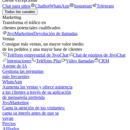
cliente excepcional
Chat para sitios
Chatbot
WhatsApp
Instagram
Telegram
Todos los canales
Marketing
Transforma el tráfico en
clientes potenciales cualificados
JivoMarketing
Devolución de llamadas
Ventas
Consigue más ventas, un mayor valor medio
de los pedidos y una mayor base de clientes
Teléfono empresarial de JivoChat
Chat de equipos de JivoChat
Integraciones
Teléfono Plus
Video llamadas
CRM
Agente de IA
Gestiona las preguntas
más frecuentes
WhatsApp
Aumenta las ventas y ofrece asistencia
a tus clientes a través de su aplicación
de mensajería preferida
JivoMarketing
Capta la atención de tus visitantes:
capta su interés antes de que se
vayan
Precios
Afiliados