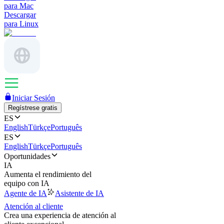
para Mac
Descargar
para Linux
Iniciar Sesión
Regístrese gratis
ES
English
Türkçe
Português
ES
English
Türkçe
Português
Oportunidades
IA
Aumenta el rendimiento del
equipo con IA
Agente de IA
Asistente de IA
Atención al cliente
Crea una experiencia de atención al