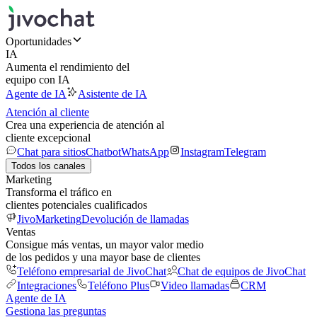
Oportunidades
IA
Aumenta el rendimiento del
equipo con IA
Agente de IA
Asistente de IA
Atención al cliente
Crea una experiencia de atención al
cliente excepcional
Chat para sitios
Chatbot
WhatsApp
Instagram
Telegram
Todos los canales
Marketing
Transforma el tráfico en
clientes potenciales cualificados
JivoMarketing
Devolución de llamadas
Ventas
Consigue más ventas, un mayor valor medio
de los pedidos y una mayor base de clientes
Teléfono empresarial de JivoChat
Chat de equipos de JivoChat
Integraciones
Teléfono Plus
Video llamadas
CRM
Agente de IA
Gestiona las preguntas