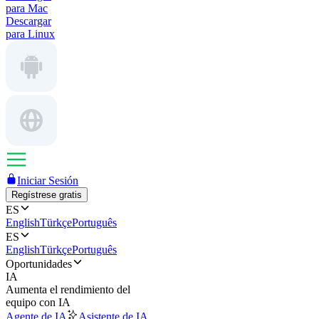
para Mac
Descargar
para Linux
Iniciar Sesión
Regístrese gratis
ES
English
Türkçe
Português
ES
English
Türkçe
Português
Oportunidades
IA
Aumenta el rendimiento del
equipo con IA
Agente de IA
Asistente de IA