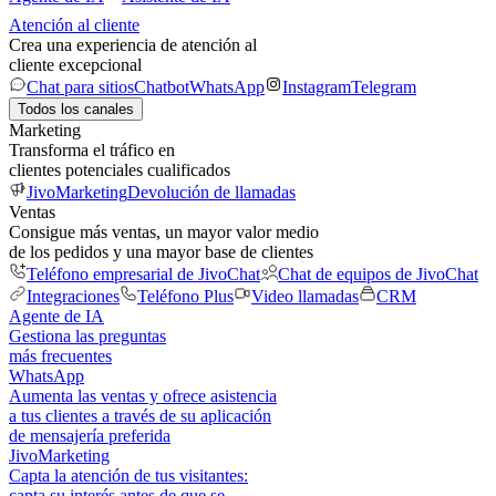
Atención al cliente
Crea una experiencia de atención al
cliente excepcional
Chat para sitios
Chatbot
WhatsApp
Instagram
Telegram
Todos los canales
Marketing
Transforma el tráfico en
clientes potenciales cualificados
JivoMarketing
Devolución de llamadas
Ventas
Consigue más ventas, un mayor valor medio
de los pedidos y una mayor base de clientes
Teléfono empresarial de JivoChat
Chat de equipos de JivoChat
Integraciones
Teléfono Plus
Video llamadas
CRM
Agente de IA
Gestiona las preguntas
más frecuentes
WhatsApp
Aumenta las ventas y ofrece asistencia
a tus clientes a través de su aplicación
de mensajería preferida
JivoMarketing
Capta la atención de tus visitantes:
capta su interés antes de que se