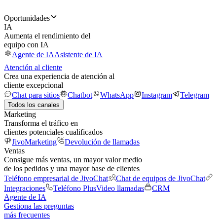
Oportunidades
IA
Aumenta el rendimiento del
equipo con IA
Agente de IA
Asistente de IA
Atención al cliente
Crea una experiencia de atención al
cliente excepcional
Chat para sitios
Chatbot
WhatsApp
Instagram
Telegram
Todos los canales
Marketing
Transforma el tráfico en
clientes potenciales cualificados
JivoMarketing
Devolución de llamadas
Ventas
Consigue más ventas, un mayor valor medio
de los pedidos y una mayor base de clientes
Teléfono empresarial de JivoChat
Chat de equipos de JivoChat
Integraciones
Teléfono Plus
Video llamadas
CRM
Agente de IA
Gestiona las preguntas
más frecuentes