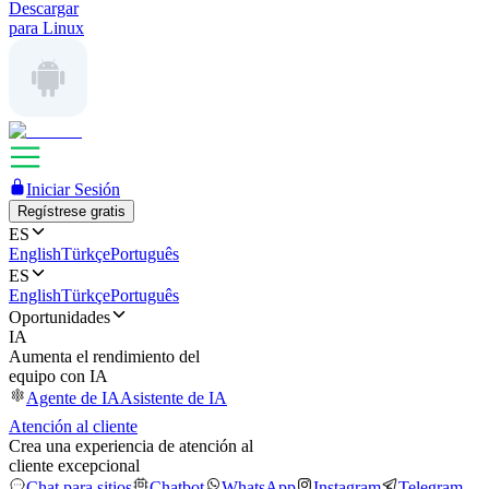
Descargar
para Linux
Iniciar Sesión
Regístrese gratis
ES
English
Türkçe
Português
ES
English
Türkçe
Português
Oportunidades
IA
Aumenta el rendimiento del
equipo con IA
Agente de IA
Asistente de IA
Atención al cliente
Crea una experiencia de atención al
cliente excepcional
Chat para sitios
Chatbot
WhatsApp
Instagram
Telegram