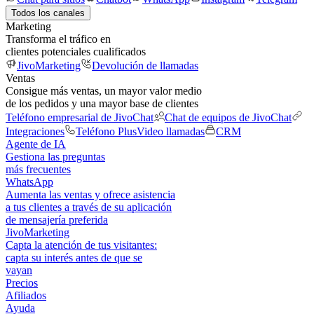
Todos los canales
Marketing
Transforma el tráfico en
clientes potenciales cualificados
JivoMarketing
Devolución de llamadas
Ventas
Consigue más ventas, un mayor valor medio
de los pedidos y una mayor base de clientes
Teléfono empresarial de JivoChat
Chat de equipos de JivoChat
Integraciones
Teléfono Plus
Video llamadas
CRM
Agente de IA
Gestiona las preguntas
más frecuentes
WhatsApp
Aumenta las ventas y ofrece asistencia
a tus clientes a través de su aplicación
de mensajería preferida
JivoMarketing
Capta la atención de tus visitantes:
capta su interés antes de que se
vayan
Precios
Afiliados
Ayuda