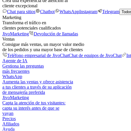
Crea una experiencia de atención al
cliente excepcional
Chat para sitios
Chatbot
WhatsApp
Instagram
Telegram
Todos
Marketing
Transforma el tráfico en
clientes potenciales cualificados
JivoMarketing
Devolución de llamadas
Ventas
Consigue más ventas, un mayor valor medio
de los pedidos y una mayor base de clientes
Teléfono empresarial de JivoChat
Chat de equipos de JivoChat
In
Agente de IA
Gestiona las preguntas
más frecuentes
WhatsApp
Aumenta las ventas y ofrece asistencia
a tus clientes a través de su aplicación
de mensajería preferida
JivoMarketing
Capta la atención de tus visitantes:
capta su interés antes de que se
vayan
Precios
Afiliados
Ayuda