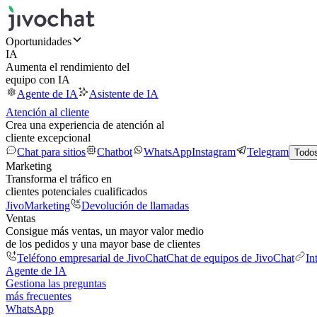
Oportunidades
IA
Aumenta el rendimiento del
equipo con IA
Agente de IA
Asistente de IA
Atención al cliente
Crea una experiencia de atención al
cliente excepcional
Chat para sitios
Chatbot
WhatsApp
Instagram
Telegram
Todos
Marketing
Transforma el tráfico en
clientes potenciales cualificados
JivoMarketing
Devolución de llamadas
Ventas
Consigue más ventas, un mayor valor medio
de los pedidos y una mayor base de clientes
Teléfono empresarial de JivoChat
Chat de equipos de JivoChat
In
Agente de IA
Gestiona las preguntas
más frecuentes
WhatsApp