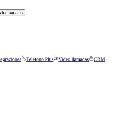
 los canales
tegraciones
Teléfono Plus
Video llamadas
CRM