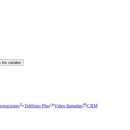
 los canales
tegraciones
Teléfono Plus
Video llamadas
CRM