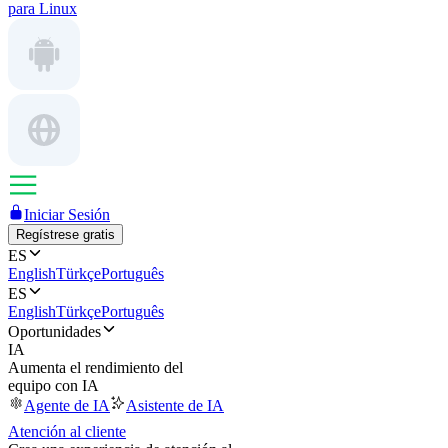
para Linux
Iniciar Sesión
Regístrese gratis
ES
English
Türkçe
Português
ES
English
Türkçe
Português
Oportunidades
IA
Aumenta el rendimiento del
equipo con IA
Agente de IA
Asistente de IA
Atención al cliente