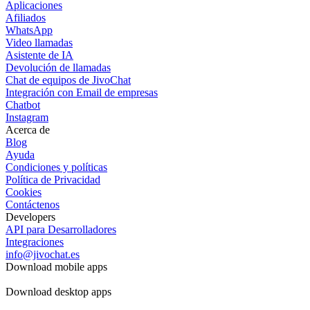
Aplicaciones
Afiliados
WhatsApp
Video llamadas
Asistente de IA
Devolución de llamadas
Chat de equipos de JivoChat
Integración con Email de empresas
Chatbot
Instagram
Acerca de
Blog
Ayuda
Condiciones y políticas
Política de Privacidad
Cookies
Contáctenos
Developers
API para Desarrolladores
Integraciones
info@jivochat.es
Download mobile apps
Download desktop apps