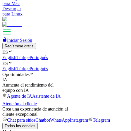
para Mac
Descargar
para Linux
Iniciar Sesión
Regístrese gratis
ES
English
Türkçe
Português
ES
English
Türkçe
Português
Oportunidades
IA
Aumenta el rendimiento del
equipo con IA
Agente de IA
Asistente de IA
Atención al cliente
Crea una experiencia de atención al
cliente excepcional
Chat para sitios
Chatbot
WhatsApp
Instagram
Telegram
Todos los canales