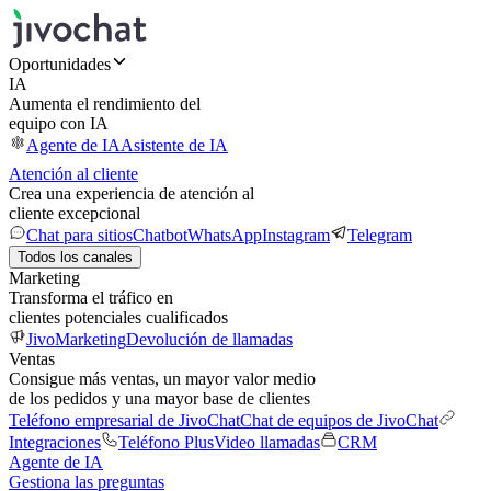
Oportunidades
IA
Aumenta el rendimiento del
equipo con IA
Agente de IA
Asistente de IA
Atención al cliente
Crea una experiencia de atención al
cliente excepcional
Chat para sitios
Chatbot
WhatsApp
Instagram
Telegram
Todos los canales
Marketing
Transforma el tráfico en
clientes potenciales cualificados
JivoMarketing
Devolución de llamadas
Ventas
Consigue más ventas, un mayor valor medio
de los pedidos y una mayor base de clientes
Teléfono empresarial de JivoChat
Chat de equipos de JivoChat
Integraciones
Teléfono Plus
Video llamadas
CRM
Agente de IA
Gestiona las preguntas