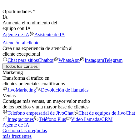
Oportunidades
IA
Aumenta el rendimiento del
equipo con IA
Agente de IA
Asistente de IA
Atención al cliente
Crea una experiencia de atención al
cliente excepcional
Chat para sitios
Chatbot
WhatsApp
Instagram
Telegram
Todos los canales
Marketing
Transforma el tráfico en
clientes potenciales cualificados
JivoMarketing
Devolución de llamadas
Ventas
Consigue más ventas, un mayor valor medio
de los pedidos y una mayor base de clientes
Teléfono empresarial de JivoChat
Chat de equipos de JivoChat
Integraciones
Teléfono Plus
Video llamadas
CRM
Agente de IA
Gestiona las preguntas
más frecuentes