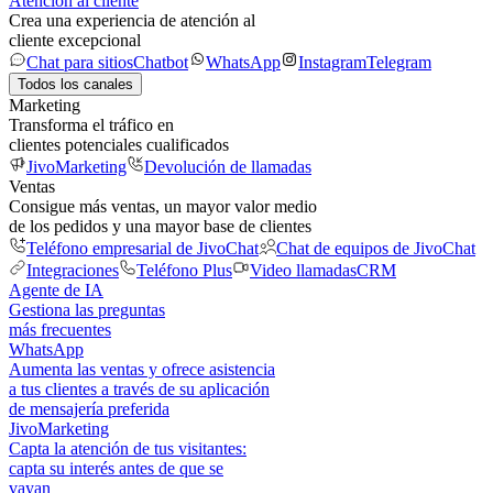
Atención al cliente
Crea una experiencia de atención al
cliente excepcional
Chat para sitios
Chatbot
WhatsApp
Instagram
Telegram
Todos los canales
Marketing
Transforma el tráfico en
clientes potenciales cualificados
JivoMarketing
Devolución de llamadas
Ventas
Consigue más ventas, un mayor valor medio
de los pedidos y una mayor base de clientes
Teléfono empresarial de JivoChat
Chat de equipos de JivoChat
Integraciones
Teléfono Plus
Video llamadas
CRM
Agente de IA
Gestiona las preguntas
más frecuentes
WhatsApp
Aumenta las ventas y ofrece asistencia
a tus clientes a través de su aplicación
de mensajería preferida
JivoMarketing
Capta la atención de tus visitantes:
capta su interés antes de que se
vayan