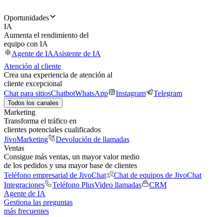
Oportunidades
IA
Aumenta el rendimiento del
equipo con IA
Agente de IA
Asistente de IA
Atención al cliente
Crea una experiencia de atención al
cliente excepcional
Chat para sitios
Chatbot
WhatsApp
Instagram
Telegram
Todos los canales
Marketing
Transforma el tráfico en
clientes potenciales cualificados
JivoMarketing
Devolución de llamadas
Ventas
Consigue más ventas, un mayor valor medio
de los pedidos y una mayor base de clientes
Teléfono empresarial de JivoChat
Chat de equipos de JivoChat
Integraciones
Teléfono Plus
Video llamadas
CRM
Agente de IA
Gestiona las preguntas
más frecuentes