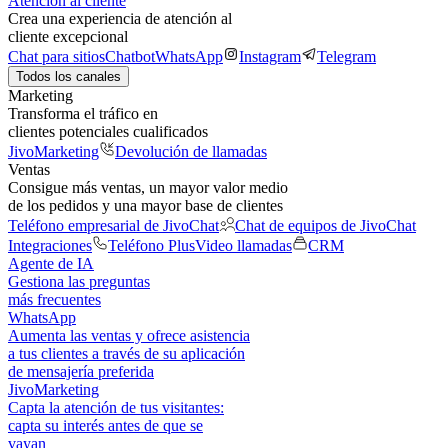
Atención al cliente
Crea una experiencia de atención al
cliente excepcional
Chat para sitios
Chatbot
WhatsApp
Instagram
Telegram
Todos los canales
Marketing
Transforma el tráfico en
clientes potenciales cualificados
JivoMarketing
Devolución de llamadas
Ventas
Consigue más ventas, un mayor valor medio
de los pedidos y una mayor base de clientes
Teléfono empresarial de JivoChat
Chat de equipos de JivoChat
Integraciones
Teléfono Plus
Video llamadas
CRM
Agente de IA
Gestiona las preguntas
más frecuentes
WhatsApp
Aumenta las ventas y ofrece asistencia
a tus clientes a través de su aplicación
de mensajería preferida
JivoMarketing
Capta la atención de tus visitantes:
capta su interés antes de que se
vayan