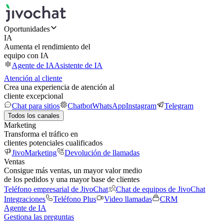
Oportunidades
IA
Aumenta el rendimiento del
equipo con IA
Agente de IA
Asistente de IA
Atención al cliente
Crea una experiencia de atención al
cliente excepcional
Chat para sitios
Chatbot
WhatsApp
Instagram
Telegram
Todos los canales
Marketing
Transforma el tráfico en
clientes potenciales cualificados
JivoMarketing
Devolución de llamadas
Ventas
Consigue más ventas, un mayor valor medio
de los pedidos y una mayor base de clientes
Teléfono empresarial de JivoChat
Chat de equipos de JivoChat
Integraciones
Teléfono Plus
Video llamadas
CRM
Agente de IA
Gestiona las preguntas