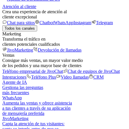
Atención al cliente
Crea una experiencia de atención al
cliente excepcional
Chat para sitios
Chatbot
WhatsApp
Instagram
Telegram
Todos los canales
Marketing
Transforma el tráfico en
clientes potenciales cualificados
JivoMarketing
Devolución de llamadas
Ventas
Consigue más ventas, un mayor valor medio
de los pedidos y una mayor base de clientes
Teléfono empresarial de JivoChat
Chat de equipos de JivoChat
Integraciones
Teléfono Plus
Video llamadas
CRM
Agente de IA
Gestiona las preguntas
más frecuentes
WhatsApp
Aumenta las ventas y ofrece asistencia
a tus clientes a través de su aplicación
de mensajería preferida
JivoMarketing
Capta la atención de tus visitantes:
capta su interés antes de que se