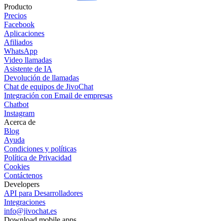
Producto
Precios
Facebook
Aplicaciones
Afiliados
WhatsApp
Video llamadas
Asistente de IA
Devolución de llamadas
Chat de equipos de JivoChat
Integración con Email de empresas
Chatbot
Instagram
Acerca de
Blog
Ayuda
Condiciones y políticas
Política de Privacidad
Cookies
Contáctenos
Developers
API para Desarrolladores
Integraciones
info@jivochat.es
Download mobile apps