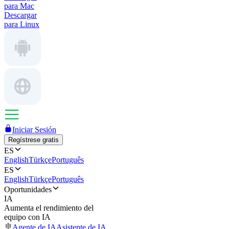
para Mac
Descargar
para Linux
Iniciar Sesión
Regístrese gratis
ES
English
Türkçe
Português
ES
English
Türkçe
Português
Oportunidades
IA
Aumenta el rendimiento del
equipo con IA
Agente de IA
Asistente de IA