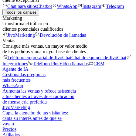
cliente excepcional
Chat para sitios
Chatbot
WhatsApp
Instagram
Telegram
Todos los canales
Marketing
Transforma el tráfico en
clientes potenciales cualificados
JivoMarketing
Devolución de llamadas
Ventas
Consigue más ventas, un mayor valor medio
de los pedidos y una mayor base de clientes
Teléfono empresarial de JivoChat
Chat de equipos de JivoChat
Integraciones
Teléfono Plus
Video llamadas
CRM
Agente de IA
Gestiona las preguntas
más frecuentes
WhatsApp
Aumenta las ventas y ofrece asistencia
a tus clientes a través de su aplicación
de mensajería preferida
JivoMarketing
Capta la atención de tus visitantes:
capta su interés antes de que se
vayan
Precios
Afiliados