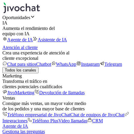
Oportunidades
IA
Aumenta el rendimiento del
equipo con IA
Agente de IA
Asistente de IA
Atención al cliente
Crea una experiencia de atención al
cliente excepcional
Chat para sitios
Chatbot
WhatsApp
Instagram
Telegram
Todos los canales
Marketing
Transforma el tráfico en
clientes potenciales cualificados
JivoMarketing
Devolución de llamadas
Ventas
Consigue más ventas, un mayor valor medio
de los pedidos y una mayor base de clientes
Teléfono empresarial de JivoChat
Chat de equipos de JivoChat
Integraciones
Teléfono Plus
Video llamadas
CRM
Agente de IA
Gestiona las preguntas