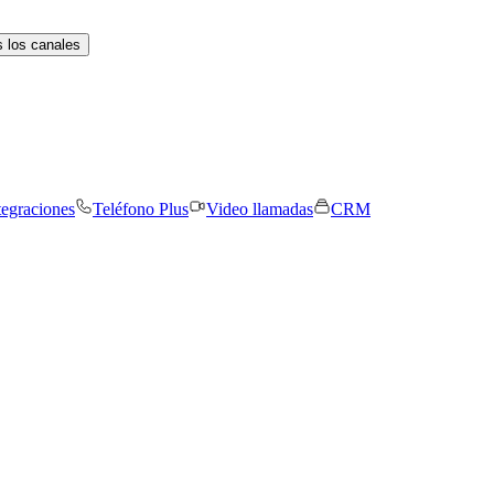
 los canales
tegraciones
Teléfono Plus
Video llamadas
CRM