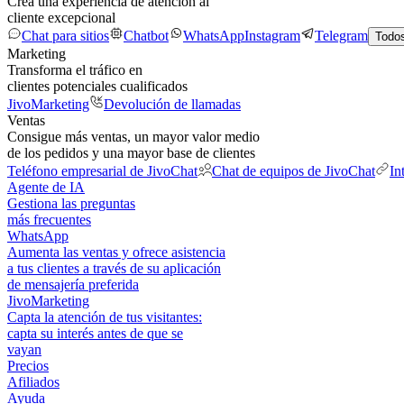
Crea una experiencia de atención al
cliente excepcional
Chat para sitios
Chatbot
WhatsApp
Instagram
Telegram
Todos
Marketing
Transforma el tráfico en
clientes potenciales cualificados
JivoMarketing
Devolución de llamadas
Ventas
Consigue más ventas, un mayor valor medio
de los pedidos y una mayor base de clientes
Teléfono empresarial de JivoChat
Chat de equipos de JivoChat
In
Agente de IA
Gestiona las preguntas
más frecuentes
WhatsApp
Aumenta las ventas y ofrece asistencia
a tus clientes a través de su aplicación
de mensajería preferida
JivoMarketing
Capta la atención de tus visitantes:
capta su interés antes de que se
vayan
Precios
Afiliados
Ayuda