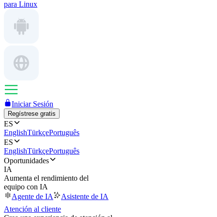
para Linux
Iniciar Sesión
Regístrese gratis
ES
English
Türkçe
Português
ES
English
Türkçe
Português
Oportunidades
IA
Aumenta el rendimiento del
equipo con IA
Agente de IA
Asistente de IA
Atención al cliente