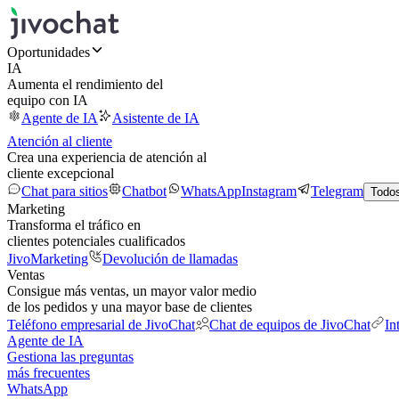
Oportunidades
IA
Aumenta el rendimiento del
equipo con IA
Agente de IA
Asistente de IA
Atención al cliente
Crea una experiencia de atención al
cliente excepcional
Chat para sitios
Chatbot
WhatsApp
Instagram
Telegram
Todos
Marketing
Transforma el tráfico en
clientes potenciales cualificados
JivoMarketing
Devolución de llamadas
Ventas
Consigue más ventas, un mayor valor medio
de los pedidos y una mayor base de clientes
Teléfono empresarial de JivoChat
Chat de equipos de JivoChat
In
Agente de IA
Gestiona las preguntas
más frecuentes
WhatsApp