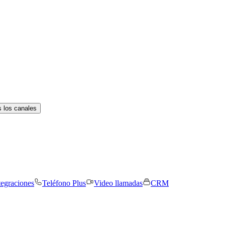
 los canales
tegraciones
Teléfono Plus
Video llamadas
CRM