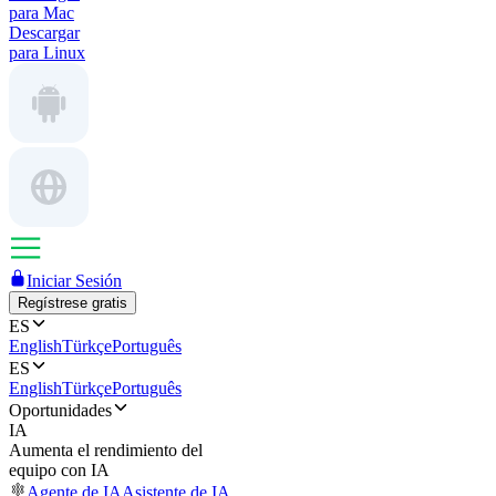
para Mac
Descargar
para Linux
Iniciar Sesión
Regístrese gratis
ES
English
Türkçe
Português
ES
English
Türkçe
Português
Oportunidades
IA
Aumenta el rendimiento del
equipo con IA
Agente de IA
Asistente de IA