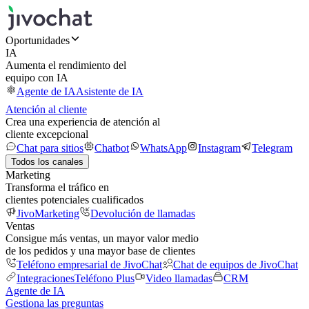
Oportunidades
IA
Aumenta el rendimiento del
equipo con IA
Agente de IA
Asistente de IA
Atención al cliente
Crea una experiencia de atención al
cliente excepcional
Chat para sitios
Chatbot
WhatsApp
Instagram
Telegram
Todos los canales
Marketing
Transforma el tráfico en
clientes potenciales cualificados
JivoMarketing
Devolución de llamadas
Ventas
Consigue más ventas, un mayor valor medio
de los pedidos y una mayor base de clientes
Teléfono empresarial de JivoChat
Chat de equipos de JivoChat
Integraciones
Teléfono Plus
Video llamadas
CRM
Agente de IA
Gestiona las preguntas