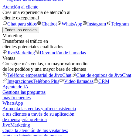
Atención al cliente
Crea una experiencia de atención al
cliente excepcional
Chat para sitios
Chatbot
WhatsApp
Instagram
Telegram
Todos los canales
Marketing
Transforma el tráfico en
clientes potenciales cualificados
JivoMarketing
Devolución de llamadas
Ventas
Consigue más ventas, un mayor valor medio
de los pedidos y una mayor base de clientes
Teléfono empresarial de JivoChat
Chat de equipos de JivoChat
Integraciones
Teléfono Plus
Video llamadas
CRM
Agente de IA
Gestiona las preguntas
más frecuentes
WhatsApp
Aumenta las ventas y ofrece asistencia
a tus clientes a través de su aplicación
de mensajería preferida
JivoMarketing
Capta la atención de tus visitantes:
capta su interés antes de que se