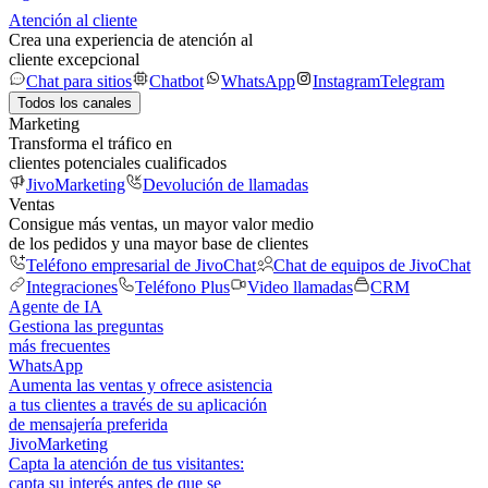
Atención al cliente
Crea una experiencia de atención al
cliente excepcional
Chat para sitios
Chatbot
WhatsApp
Instagram
Telegram
Todos los canales
Marketing
Transforma el tráfico en
clientes potenciales cualificados
JivoMarketing
Devolución de llamadas
Ventas
Consigue más ventas, un mayor valor medio
de los pedidos y una mayor base de clientes
Teléfono empresarial de JivoChat
Chat de equipos de JivoChat
Integraciones
Teléfono Plus
Video llamadas
CRM
Agente de IA
Gestiona las preguntas
más frecuentes
WhatsApp
Aumenta las ventas y ofrece asistencia
a tus clientes a través de su aplicación
de mensajería preferida
JivoMarketing
Capta la atención de tus visitantes:
capta su interés antes de que se