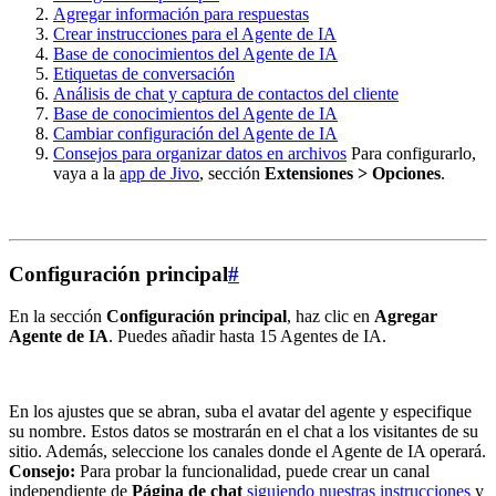
Agregar información para respuestas
Crear instrucciones para el Agente de IA
Base de conocimientos del Agente de IA
Etiquetas de conversación
Análisis de chat y captura de contactos del cliente
Base de conocimientos del Agente de IA
Cambiar configuración del Agente de IA
Consejos para organizar datos en archivos
Para configurarlo,
vaya a la
app de Jivo
, sección
Extensiones > Opciones
.
Configuración principal
#
En la sección
Configuración principal
, haz clic en
Agregar
Agente de IA
. Puedes añadir hasta 15 Agentes de IA.
En los ajustes que se abran, suba el avatar del agente y especifique
su nombre. Estos datos se mostrarán en el chat a los visitantes de su
sitio. Además, seleccione los canales donde el Agente de IA operará.
Consejo:
Para probar la funcionalidad, puede crear un canal
independiente de
Página de chat
siguiendo nuestras instrucciones
y