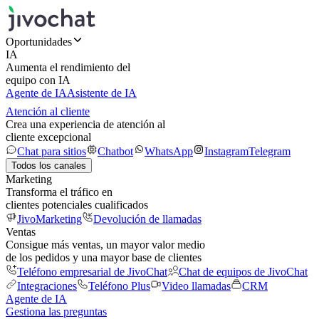
Oportunidades
IA
Aumenta el rendimiento del
equipo con IA
Agente de IA
Asistente de IA
Atención al cliente
Crea una experiencia de atención al
cliente excepcional
Chat para sitios
Chatbot
WhatsApp
Instagram
Telegram
Todos los canales
Marketing
Transforma el tráfico en
clientes potenciales cualificados
JivoMarketing
Devolución de llamadas
Ventas
Consigue más ventas, un mayor valor medio
de los pedidos y una mayor base de clientes
Teléfono empresarial de JivoChat
Chat de equipos de JivoChat
Integraciones
Teléfono Plus
Video llamadas
CRM
Agente de IA
Gestiona las preguntas