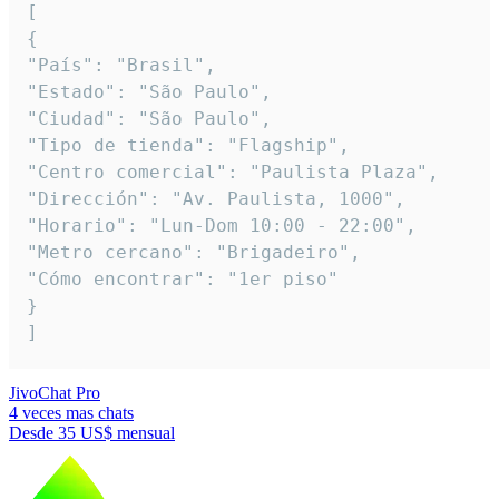
[

{

"País": "Brasil",

"Estado": "São Paulo",

"Ciudad": "São Paulo",

"Tipo de tienda": "Flagship",

"Centro comercial": "Paulista Plaza",

"Dirección": "Av. Paulista, 1000",

"Horario": "Lun-Dom 10:00 - 22:00",

"Metro cercano": "Brigadeiro",

"Cómo encontrar": "1er piso"

}

]
JivoChat Pro
4 veces mas chats
Desde
35 US$
mensual