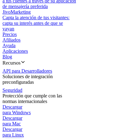
a tus clientes a través de su aplicación
de mensajería preferida
JivoMarketing
Capta la atención de tus visitantes:
capta su interés antes de que se
vayan
Precios
Afiliados
Ayuda
Aplicaciones
Blog
Recursos
API para Desarrolladores
Soluciones de integración
preconfiguradas
Seguridad
Protección que cumple con las
normas internacionales
Descargar
para Windows
Descargar
para Mac
Descargar
para Linux