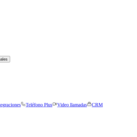
nales
tegraciones
Teléfono Plus
Video llamadas
CRM