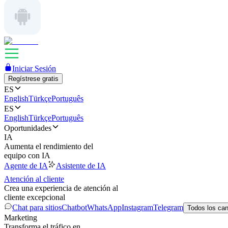
Iniciar Sesión
Regístrese gratis
ES
English
Türkçe
Português
ES
English
Türkçe
Português
Oportunidades
IA
Aumenta el rendimiento del
equipo con IA
Agente de IA
Asistente de IA
Atención al cliente
Crea una experiencia de atención al
cliente excepcional
Chat para sitios
Chatbot
WhatsApp
Instagram
Telegram
Todos los ca
Marketing
Transforma el tráfico en