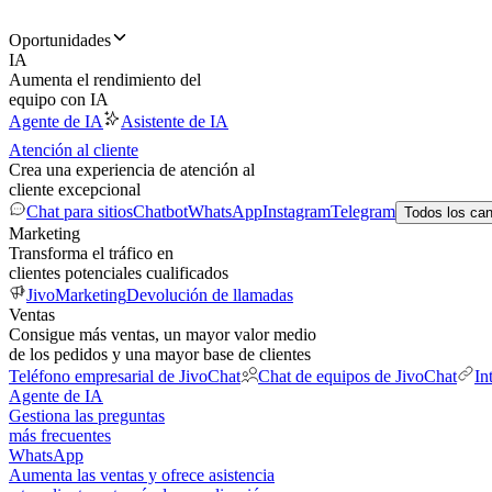
Oportunidades
IA
Aumenta el rendimiento del
equipo con IA
Agente de IA
Asistente de IA
Atención al cliente
Crea una experiencia de atención al
cliente excepcional
Chat para sitios
Chatbot
WhatsApp
Instagram
Telegram
Todos los ca
Marketing
Transforma el tráfico en
clientes potenciales cualificados
JivoMarketing
Devolución de llamadas
Ventas
Consigue más ventas, un mayor valor medio
de los pedidos y una mayor base de clientes
Teléfono empresarial de JivoChat
Chat de equipos de JivoChat
In
Agente de IA
Gestiona las preguntas
más frecuentes
WhatsApp
Aumenta las ventas y ofrece asistencia