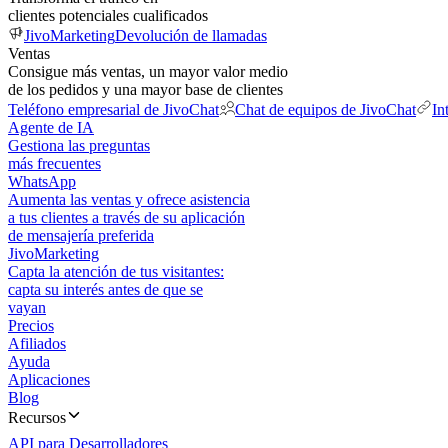
clientes potenciales cualificados
JivoMarketing
Devolución de llamadas
Ventas
Consigue más ventas, un mayor valor medio
de los pedidos y una mayor base de clientes
Teléfono empresarial de JivoChat
Chat de equipos de JivoChat
In
Agente de IA
Gestiona las preguntas
más frecuentes
WhatsApp
Aumenta las ventas y ofrece asistencia
a tus clientes a través de su aplicación
de mensajería preferida
JivoMarketing
Capta la atención de tus visitantes:
capta su interés antes de que se
vayan
Precios
Afiliados
Ayuda
Aplicaciones
Blog
Recursos
API para Desarrolladores