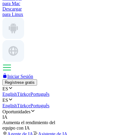
para Mac
Descargar
para Linux
Iniciar Sesión
Regístrese gratis
ES
English
Türkçe
Português
ES
English
Türkçe
Português
Oportunidades
IA
Aumenta el rendimiento del
equipo con IA
Agente de IA
Asistente de IA