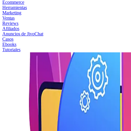
Ecommerce
Herramientas
Marketing
Ventas
Reviews
Afiliados
Anuncios de JivoChat
Casos
Ebooks
Tutoriales