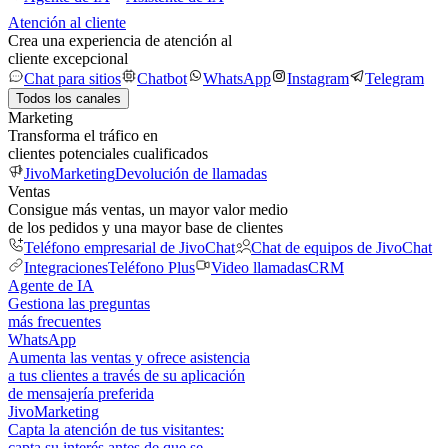
Atención al cliente
Crea una experiencia de atención al
cliente excepcional
Chat para sitios
Chatbot
WhatsApp
Instagram
Telegram
Todos los canales
Marketing
Transforma el tráfico en
clientes potenciales cualificados
JivoMarketing
Devolución de llamadas
Ventas
Consigue más ventas, un mayor valor medio
de los pedidos y una mayor base de clientes
Teléfono empresarial de JivoChat
Chat de equipos de JivoChat
Integraciones
Teléfono Plus
Video llamadas
CRM
Agente de IA
Gestiona las preguntas
más frecuentes
WhatsApp
Aumenta las ventas y ofrece asistencia
a tus clientes a través de su aplicación
de mensajería preferida
JivoMarketing
Capta la atención de tus visitantes:
capta su interés antes de que se