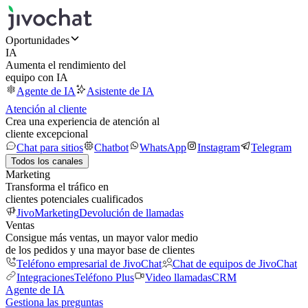
Oportunidades
IA
Aumenta el rendimiento del
equipo con IA
Agente de IA
Asistente de IA
Atención al cliente
Crea una experiencia de atención al
cliente excepcional
Chat para sitios
Chatbot
WhatsApp
Instagram
Telegram
Todos los canales
Marketing
Transforma el tráfico en
clientes potenciales cualificados
JivoMarketing
Devolución de llamadas
Ventas
Consigue más ventas, un mayor valor medio
de los pedidos y una mayor base de clientes
Teléfono empresarial de JivoChat
Chat de equipos de JivoChat
Integraciones
Teléfono Plus
Video llamadas
CRM
Agente de IA
Gestiona las preguntas