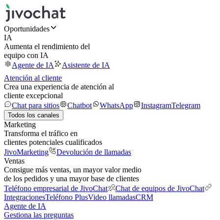
Oportunidades
IA
Aumenta el rendimiento del
equipo con IA
Agente de IA
Asistente de IA
Atención al cliente
Crea una experiencia de atención al
cliente excepcional
Chat para sitios
Chatbot
WhatsApp
Instagram
Telegram
Todos los canales
Marketing
Transforma el tráfico en
clientes potenciales cualificados
JivoMarketing
Devolución de llamadas
Ventas
Consigue más ventas, un mayor valor medio
de los pedidos y una mayor base de clientes
Teléfono empresarial de JivoChat
Chat de equipos de JivoChat
Integraciones
Teléfono Plus
Video llamadas
CRM
Agente de IA
Gestiona las preguntas