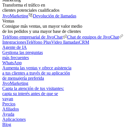
Transforma el tráfico en
clientes potenciales cualificados
JivoMarketing
Devolución de llamadas
Ventas
Consigue más ventas, un mayor valor medio
de los pedidos y una mayor base de clientes
Teléfono empresarial de JivoChat
Chat de equipos de JivoChat
Integraciones
Teléfono Plus
Video llamadas
CRM
Agente de IA
Gestiona las preguntas
más frecuentes
WhatsApp
Aumenta las ventas y ofrece asistencia
a tus clientes a través de su aplicación
de mensajería preferida
JivoMarketing
Capta la atención de tus visitantes:
capta su interés antes de que se
vayan
Precios
Afiliados
Ayuda
Aplicaciones
Blog