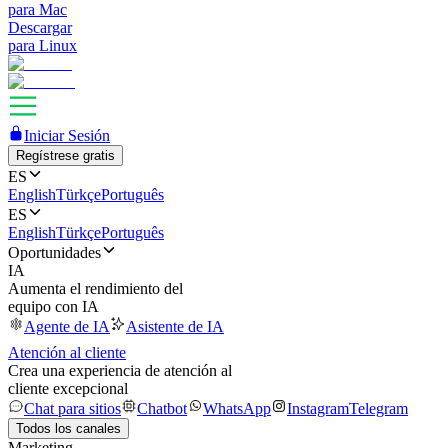
para Mac
Descargar
para Linux
Iniciar Sesión
Regístrese gratis
ES
English
Türkçe
Português
ES
English
Türkçe
Português
Oportunidades
IA
Aumenta el rendimiento del
equipo con IA
Agente de IA
Asistente de IA
Atención al cliente
Crea una experiencia de atención al
cliente excepcional
Chat para sitios
Chatbot
WhatsApp
Instagram
Telegram
Todos los canales
Marketing