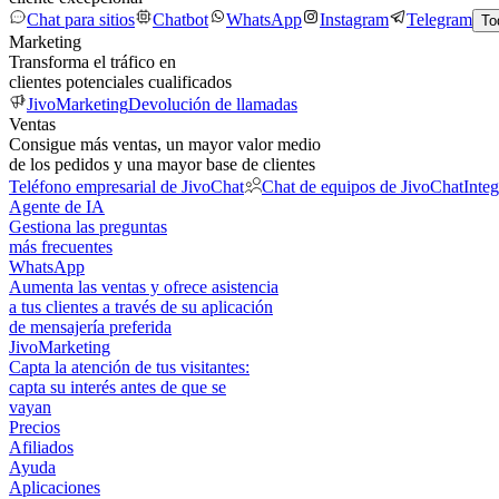
Chat para sitios
Chatbot
WhatsApp
Instagram
Telegram
To
Marketing
Transforma el tráfico en
clientes potenciales cualificados
JivoMarketing
Devolución de llamadas
Ventas
Consigue más ventas, un mayor valor medio
de los pedidos y una mayor base de clientes
Teléfono empresarial de JivoChat
Chat de equipos de JivoChat
Inte
Agente de IA
Gestiona las preguntas
más frecuentes
WhatsApp
Aumenta las ventas y ofrece asistencia
a tus clientes a través de su aplicación
de mensajería preferida
JivoMarketing
Capta la atención de tus visitantes:
capta su interés antes de que se
vayan
Precios
Afiliados
Ayuda
Aplicaciones