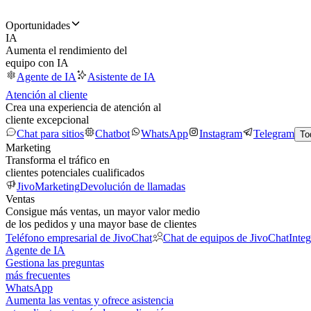
Oportunidades
IA
Aumenta el rendimiento del
equipo con IA
Agente de IA
Asistente de IA
Atención al cliente
Crea una experiencia de atención al
cliente excepcional
Chat para sitios
Chatbot
WhatsApp
Instagram
Telegram
To
Marketing
Transforma el tráfico en
clientes potenciales cualificados
JivoMarketing
Devolución de llamadas
Ventas
Consigue más ventas, un mayor valor medio
de los pedidos y una mayor base de clientes
Teléfono empresarial de JivoChat
Chat de equipos de JivoChat
Inte
Agente de IA
Gestiona las preguntas
más frecuentes
WhatsApp
Aumenta las ventas y ofrece asistencia