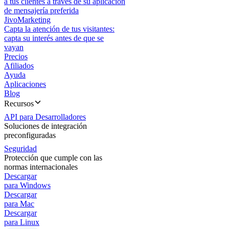
a tus clientes a través de su aplicación
de mensajería preferida
JivoMarketing
Capta la atención de tus visitantes:
capta su interés antes de que se
vayan
Precios
Afiliados
Ayuda
Aplicaciones
Blog
Recursos
API para Desarrolladores
Soluciones de integración
preconfiguradas
Seguridad
Protección que cumple con las
normas internacionales
Descargar
para Windows
Descargar
para Mac
Descargar
para Linux