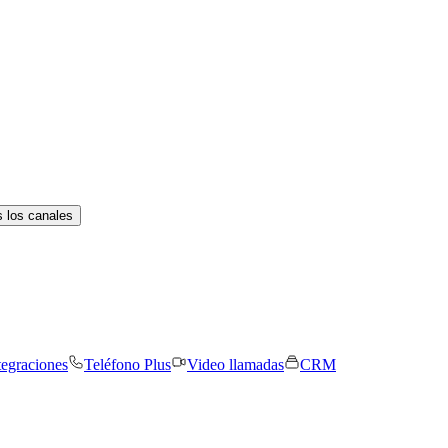
 los canales
tegraciones
Teléfono Plus
Video llamadas
CRM