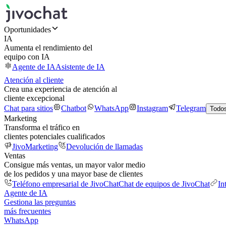
Oportunidades
IA
Aumenta el rendimiento del
equipo con IA
Agente de IA
Asistente de IA
Atención al cliente
Crea una experiencia de atención al
cliente excepcional
Chat para sitios
Chatbot
WhatsApp
Instagram
Telegram
Todos
Marketing
Transforma el tráfico en
clientes potenciales cualificados
JivoMarketing
Devolución de llamadas
Ventas
Consigue más ventas, un mayor valor medio
de los pedidos y una mayor base de clientes
Teléfono empresarial de JivoChat
Chat de equipos de JivoChat
In
Agente de IA
Gestiona las preguntas
más frecuentes
WhatsApp