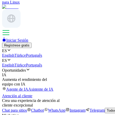
para Linux
Iniciar Sesión
Regístrese gratis
ES
English
Türkçe
Português
ES
English
Türkçe
Português
Oportunidades
IA
Aumenta el rendimiento del
equipo con IA
Agente de IA
Asistente de IA
Atención al cliente
Crea una experiencia de atención al
cliente excepcional
Chat para sitios
Chatbot
WhatsApp
Instagram
Telegram
Todos