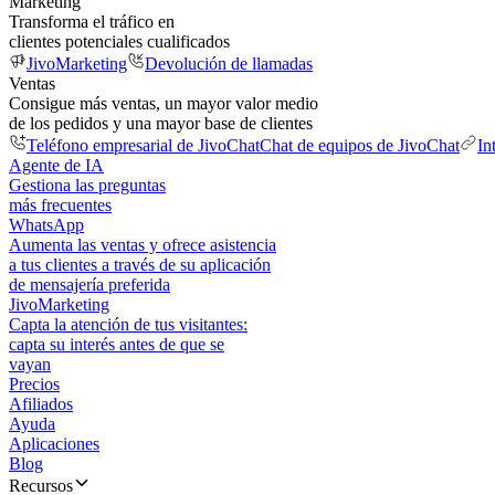
Marketing
Transforma el tráfico en
clientes potenciales cualificados
JivoMarketing
Devolución de llamadas
Ventas
Consigue más ventas, un mayor valor medio
de los pedidos y una mayor base de clientes
Teléfono empresarial de JivoChat
Chat de equipos de JivoChat
In
Agente de IA
Gestiona las preguntas
más frecuentes
WhatsApp
Aumenta las ventas y ofrece asistencia
a tus clientes a través de su aplicación
de mensajería preferida
JivoMarketing
Capta la atención de tus visitantes:
capta su interés antes de que se
vayan
Precios
Afiliados
Ayuda
Aplicaciones
Blog
Recursos