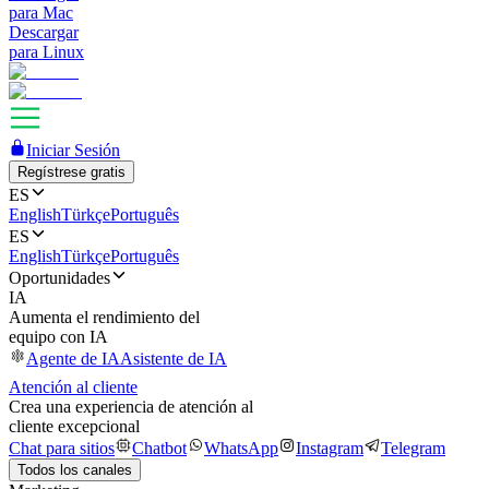
para Mac
Descargar
para Linux
Iniciar Sesión
Regístrese gratis
ES
English
Türkçe
Português
ES
English
Türkçe
Português
Oportunidades
IA
Aumenta el rendimiento del
equipo con IA
Agente de IA
Asistente de IA
Atención al cliente
Crea una experiencia de atención al
cliente excepcional
Chat para sitios
Chatbot
WhatsApp
Instagram
Telegram
Todos los canales