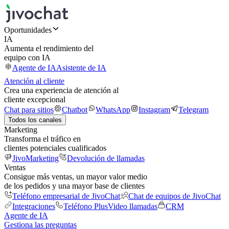
Oportunidades
IA
Aumenta el rendimiento del
equipo con IA
Agente de IA
Asistente de IA
Atención al cliente
Crea una experiencia de atención al
cliente excepcional
Chat para sitios
Chatbot
WhatsApp
Instagram
Telegram
Todos los canales
Marketing
Transforma el tráfico en
clientes potenciales cualificados
JivoMarketing
Devolución de llamadas
Ventas
Consigue más ventas, un mayor valor medio
de los pedidos y una mayor base de clientes
Teléfono empresarial de JivoChat
Chat de equipos de JivoChat
Integraciones
Teléfono Plus
Video llamadas
CRM
Agente de IA
Gestiona las preguntas