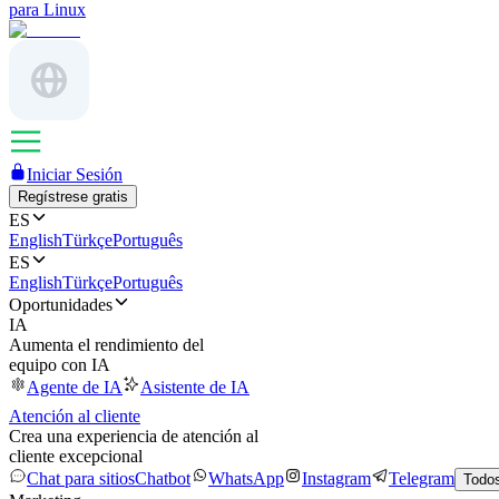
para Linux
Iniciar Sesión
Regístrese gratis
ES
English
Türkçe
Português
ES
English
Türkçe
Português
Oportunidades
IA
Aumenta el rendimiento del
equipo con IA
Agente de IA
Asistente de IA
Atención al cliente
Crea una experiencia de atención al
cliente excepcional
Chat para sitios
Chatbot
WhatsApp
Instagram
Telegram
Todos