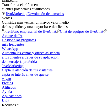
Marketing
Transforma el tráfico en
clientes potenciales cualificados
JivoMarketing
Devolución de llamadas
Ventas
Consigue más ventas, un mayor valor medio
de los pedidos y una mayor base de clientes
Teléfono empresarial de JivoChat
Chat de equipos de JivoChat
Agente de IA
Gestiona las preguntas
más frecuentes
WhatsApp
Aumenta las ventas y ofrece asistencia
a tus clientes a través de su aplicación
de mensajería preferida
JivoMarketing
Capta la atención de tus visitantes:
capta su interés antes de que se
vayan
Precios
Afiliados
Ayuda
Aplicaciones
Blog
Recursos