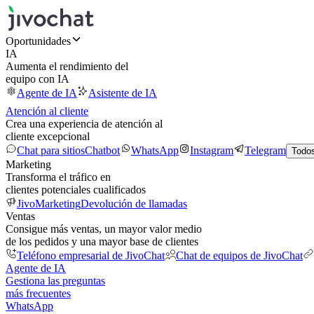
Oportunidades
IA
Aumenta el rendimiento del
equipo con IA
Agente de IA
Asistente de IA
Atención al cliente
Crea una experiencia de atención al
cliente excepcional
Chat para sitios
Chatbot
WhatsApp
Instagram
Telegram
Todos
Marketing
Transforma el tráfico en
clientes potenciales cualificados
JivoMarketing
Devolución de llamadas
Ventas
Consigue más ventas, un mayor valor medio
de los pedidos y una mayor base de clientes
Teléfono empresarial de JivoChat
Chat de equipos de JivoChat
Agente de IA
Gestiona las preguntas
más frecuentes
WhatsApp