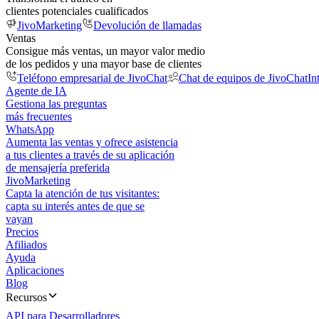
clientes potenciales cualificados
JivoMarketing
Devolución de llamadas
Ventas
Consigue más ventas, un mayor valor medio
de los pedidos y una mayor base de clientes
Teléfono empresarial de JivoChat
Chat de equipos de JivoChat
In
Agente de IA
Gestiona las preguntas
más frecuentes
WhatsApp
Aumenta las ventas y ofrece asistencia
a tus clientes a través de su aplicación
de mensajería preferida
JivoMarketing
Capta la atención de tus visitantes:
capta su interés antes de que se
vayan
Precios
Afiliados
Ayuda
Aplicaciones
Blog
Recursos
API para Desarrolladores