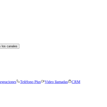
 los canales
tegraciones
Teléfono Plus
Video llamadas
CRM