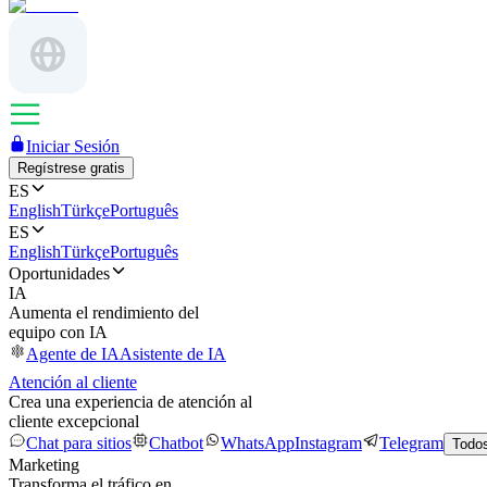
Iniciar Sesión
Regístrese gratis
ES
English
Türkçe
Português
ES
English
Türkçe
Português
Oportunidades
IA
Aumenta el rendimiento del
equipo con IA
Agente de IA
Asistente de IA
Atención al cliente
Crea una experiencia de atención al
cliente excepcional
Chat para sitios
Chatbot
WhatsApp
Instagram
Telegram
Todos
Marketing
Transforma el tráfico en