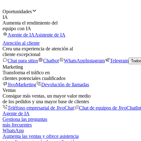
Oportunidades
IA
Aumenta el rendimiento del
equipo con IA
Agente de IA
Asistente de IA
Atención al cliente
Crea una experiencia de atención al
cliente excepcional
Chat para sitios
Chatbot
WhatsApp
Instagram
Telegram
Todos
Marketing
Transforma el tráfico en
clientes potenciales cualificados
JivoMarketing
Devolución de llamadas
Ventas
Consigue más ventas, un mayor valor medio
de los pedidos y una mayor base de clientes
Teléfono empresarial de JivoChat
Chat de equipos de JivoChat
In
Agente de IA
Gestiona las preguntas
más frecuentes
WhatsApp
Aumenta las ventas y ofrece asistencia