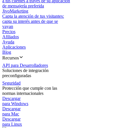
a tus clientes a través de su aplicación
de mensajería preferida
JivoMarketing
Capta la atención de tus visitantes:
capta su interés antes de que se
vayan
Precios
Afiliados
Ayuda
Aplicaciones
Blog
Recursos
API para Desarrolladores
Soluciones de integración
preconfiguradas
Seguridad
Protección que cumple con las
normas internacionales
Descargar
para Windows
Descargar
para Mac
Descargar
para Linux