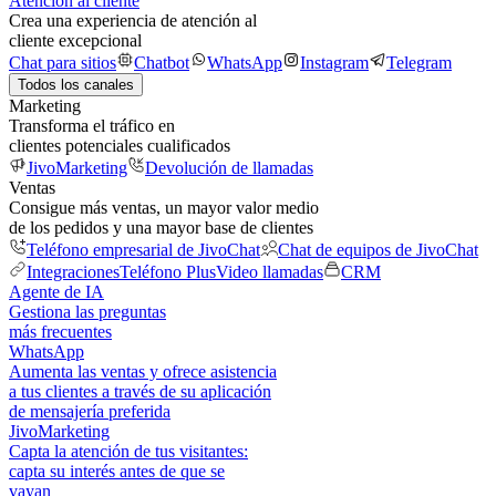
Atención al cliente
Crea una experiencia de atención al
cliente excepcional
Chat para sitios
Chatbot
WhatsApp
Instagram
Telegram
Todos los canales
Marketing
Transforma el tráfico en
clientes potenciales cualificados
JivoMarketing
Devolución de llamadas
Ventas
Consigue más ventas, un mayor valor medio
de los pedidos y una mayor base de clientes
Teléfono empresarial de JivoChat
Chat de equipos de JivoChat
Integraciones
Teléfono Plus
Video llamadas
CRM
Agente de IA
Gestiona las preguntas
más frecuentes
WhatsApp
Aumenta las ventas y ofrece asistencia
a tus clientes a través de su aplicación
de mensajería preferida
JivoMarketing
Capta la atención de tus visitantes:
capta su interés antes de que se
vayan