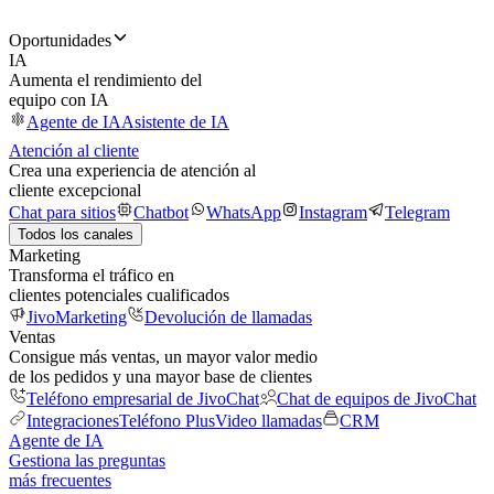
Oportunidades
IA
Aumenta el rendimiento del
equipo con IA
Agente de IA
Asistente de IA
Atención al cliente
Crea una experiencia de atención al
cliente excepcional
Chat para sitios
Chatbot
WhatsApp
Instagram
Telegram
Todos los canales
Marketing
Transforma el tráfico en
clientes potenciales cualificados
JivoMarketing
Devolución de llamadas
Ventas
Consigue más ventas, un mayor valor medio
de los pedidos y una mayor base de clientes
Teléfono empresarial de JivoChat
Chat de equipos de JivoChat
Integraciones
Teléfono Plus
Video llamadas
CRM
Agente de IA
Gestiona las preguntas
más frecuentes