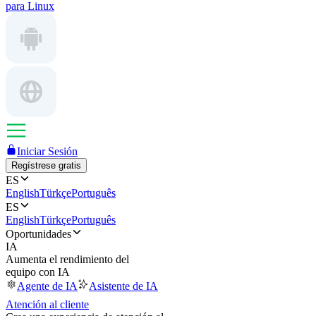
para Linux
Iniciar Sesión
Regístrese gratis
ES
English
Türkçe
Português
ES
English
Türkçe
Português
Oportunidades
IA
Aumenta el rendimiento del
equipo con IA
Agente de IA
Asistente de IA
Atención al cliente