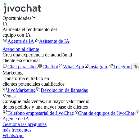
Oportunidades
IA
Aumenta el rendimiento del
equipo con IA
Agente de IA
Asistente de IA
Atención al cliente
Crea una experiencia de atención al
cliente excepcional
Chat para sitios
Chatbot
WhatsApp
Instagram
Telegram
To
Marketing
Transforma el tráfico en
clientes potenciales cualificados
JivoMarketing
Devolución de llamadas
Ventas
Consigue más ventas, un mayor valor medio
de los pedidos y una mayor base de clientes
Teléfono empresarial de JivoChat
Chat de equipos de JivoChat
Agente de IA
Gestiona las preguntas
más frecuentes
WhatsApp