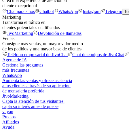
Crea una experiencia de atención al
cliente excepcional
Chat para sitios
Chatbot
WhatsApp
Instagram
Telegram
To
Marketing
Transforma el tráfico en
clientes potenciales cualificados
JivoMarketing
Devolución de llamadas
Ventas
Consigue más ventas, un mayor valor medio
de los pedidos y una mayor base de clientes
Teléfono empresarial de JivoChat
Chat de equipos de JivoChat
Agente de IA
Gestiona las preguntas
más frecuentes
WhatsApp
Aumenta las ventas y ofrece asistencia
a tus clientes a través de su aplicación
de mensajería preferida
JivoMarketing
Capta la atención de tus visitantes:
capta su interés antes de que se
vayan
Precios
Afiliados
Ayuda