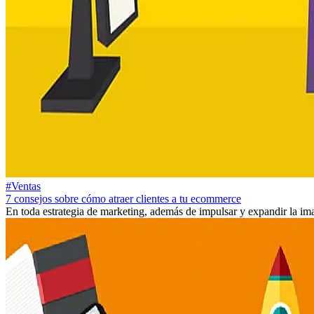
#Ventas
7 consejos sobre cómo atraer clientes a tu ecommerce
En toda estrategia de marketing, además de impulsar y expandir la ima