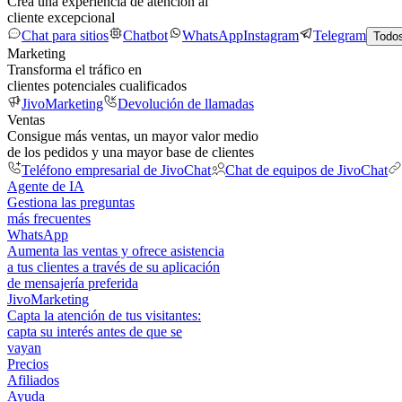
Crea una experiencia de atención al
cliente excepcional
Chat para sitios
Chatbot
WhatsApp
Instagram
Telegram
Todos
Marketing
Transforma el tráfico en
clientes potenciales cualificados
JivoMarketing
Devolución de llamadas
Ventas
Consigue más ventas, un mayor valor medio
de los pedidos y una mayor base de clientes
Teléfono empresarial de JivoChat
Chat de equipos de JivoChat
Agente de IA
Gestiona las preguntas
más frecuentes
WhatsApp
Aumenta las ventas y ofrece asistencia
a tus clientes a través de su aplicación
de mensajería preferida
JivoMarketing
Capta la atención de tus visitantes:
capta su interés antes de que se
vayan
Precios
Afiliados
Ayuda