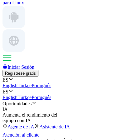
para Linux
Iniciar Sesión
Regístrese gratis
ES
English
Türkçe
Português
ES
English
Türkçe
Português
Oportunidades
IA
Aumenta el rendimiento del
equipo con IA
Agente de IA
Asistente de IA
Atención al cliente