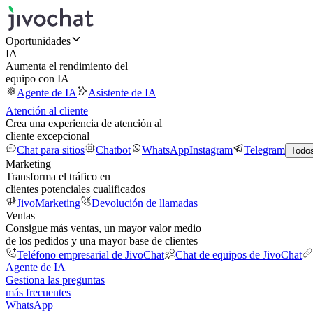
Oportunidades
IA
Aumenta el rendimiento del
equipo con IA
Agente de IA
Asistente de IA
Atención al cliente
Crea una experiencia de atención al
cliente excepcional
Chat para sitios
Chatbot
WhatsApp
Instagram
Telegram
Todos
Marketing
Transforma el tráfico en
clientes potenciales cualificados
JivoMarketing
Devolución de llamadas
Ventas
Consigue más ventas, un mayor valor medio
de los pedidos y una mayor base de clientes
Teléfono empresarial de JivoChat
Chat de equipos de JivoChat
Agente de IA
Gestiona las preguntas
más frecuentes
WhatsApp