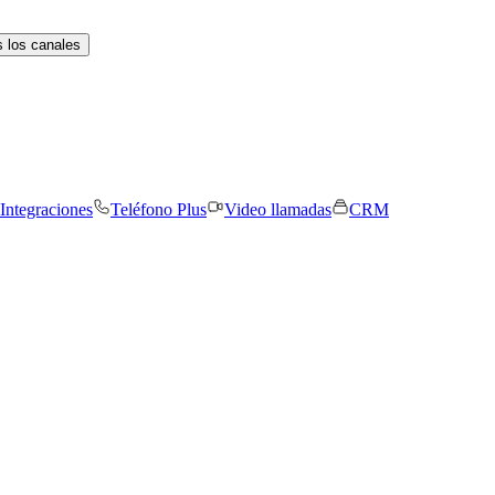
 los canales
Integraciones
Teléfono Plus
Video llamadas
CRM