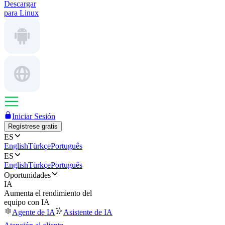
Descargar
para Linux
Iniciar Sesión
Regístrese gratis
ES
English
Türkçe
Português
ES
English
Türkçe
Português
Oportunidades
IA
Aumenta el rendimiento del
equipo con IA
Agente de IA
Asistente de IA