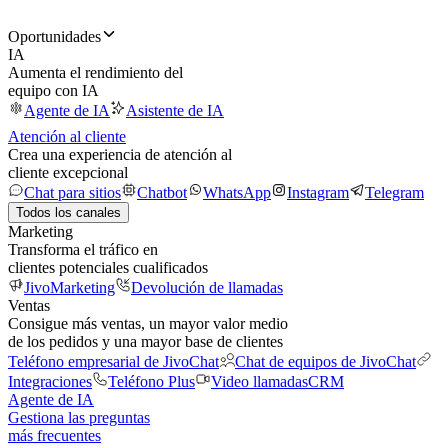
Oportunidades
IA
Aumenta el rendimiento del
equipo con IA
Agente de IA
Asistente de IA
Atención al cliente
Crea una experiencia de atención al
cliente excepcional
Chat para sitios
Chatbot
WhatsApp
Instagram
Telegram
Todos los canales
Marketing
Transforma el tráfico en
clientes potenciales cualificados
JivoMarketing
Devolución de llamadas
Ventas
Consigue más ventas, un mayor valor medio
de los pedidos y una mayor base de clientes
Teléfono empresarial de JivoChat
Chat de equipos de JivoChat
Integraciones
Teléfono Plus
Video llamadas
CRM
Agente de IA
Gestiona las preguntas
más frecuentes