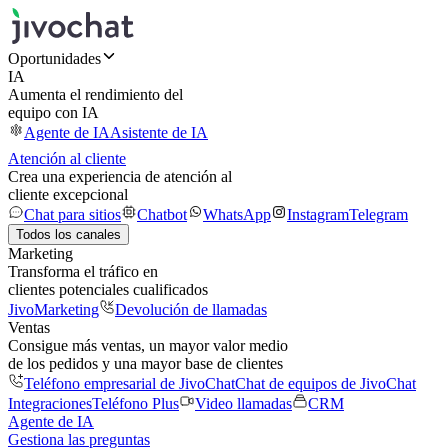
Oportunidades
IA
Aumenta el rendimiento del
equipo con IA
Agente de IA
Asistente de IA
Atención al cliente
Crea una experiencia de atención al
cliente excepcional
Chat para sitios
Chatbot
WhatsApp
Instagram
Telegram
Todos los canales
Marketing
Transforma el tráfico en
clientes potenciales cualificados
JivoMarketing
Devolución de llamadas
Ventas
Consigue más ventas, un mayor valor medio
de los pedidos y una mayor base de clientes
Teléfono empresarial de JivoChat
Chat de equipos de JivoChat
Integraciones
Teléfono Plus
Video llamadas
CRM
Agente de IA
Gestiona las preguntas