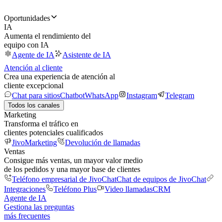
Oportunidades
IA
Aumenta el rendimiento del
equipo con IA
Agente de IA
Asistente de IA
Atención al cliente
Crea una experiencia de atención al
cliente excepcional
Chat para sitios
Chatbot
WhatsApp
Instagram
Telegram
Todos los canales
Marketing
Transforma el tráfico en
clientes potenciales cualificados
JivoMarketing
Devolución de llamadas
Ventas
Consigue más ventas, un mayor valor medio
de los pedidos y una mayor base de clientes
Teléfono empresarial de JivoChat
Chat de equipos de JivoChat
Integraciones
Teléfono Plus
Video llamadas
CRM
Agente de IA
Gestiona las preguntas
más frecuentes