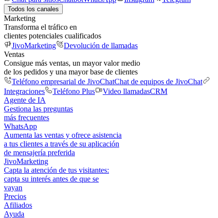
Todos los canales
Marketing
Transforma el tráfico en
clientes potenciales cualificados
JivoMarketing
Devolución de llamadas
Ventas
Consigue más ventas, un mayor valor medio
de los pedidos y una mayor base de clientes
Teléfono empresarial de JivoChat
Chat de equipos de JivoChat
Integraciones
Teléfono Plus
Video llamadas
CRM
Agente de IA
Gestiona las preguntas
más frecuentes
WhatsApp
Aumenta las ventas y ofrece asistencia
a tus clientes a través de su aplicación
de mensajería preferida
JivoMarketing
Capta la atención de tus visitantes:
capta su interés antes de que se
vayan
Precios
Afiliados
Ayuda