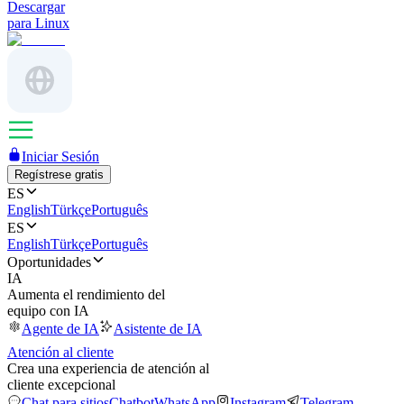
Descargar
para Linux
Iniciar Sesión
Regístrese gratis
ES
English
Türkçe
Português
ES
English
Türkçe
Português
Oportunidades
IA
Aumenta el rendimiento del
equipo con IA
Agente de IA
Asistente de IA
Atención al cliente
Crea una experiencia de atención al
cliente excepcional
Chat para sitios
Chatbot
WhatsApp
Instagram
Telegram