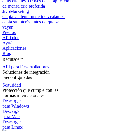
a tus clientes a través de su aplicación
de mensajería preferida
JivoMarketing
Capta la atención de tus visitantes:
capta su interés antes de que se
vayan
Precios
Afiliados
Ayuda
Aplicaciones
Blog
Recursos
API para Desarrolladores
Soluciones de integración
preconfiguradas
Seguridad
Protección que cumple con las
normas internacionales
Descargar
para Windows
Descargar
para Mac
Descargar
para Linux