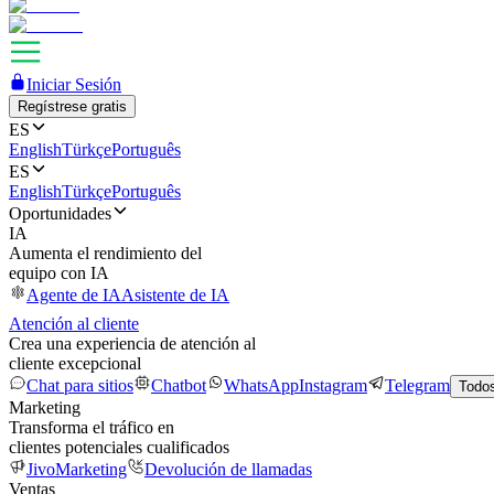
Iniciar Sesión
Regístrese gratis
ES
English
Türkçe
Português
ES
English
Türkçe
Português
Oportunidades
IA
Aumenta el rendimiento del
equipo con IA
Agente de IA
Asistente de IA
Atención al cliente
Crea una experiencia de atención al
cliente excepcional
Chat para sitios
Chatbot
WhatsApp
Instagram
Telegram
Todos
Marketing
Transforma el tráfico en
clientes potenciales cualificados
JivoMarketing
Devolución de llamadas
Ventas