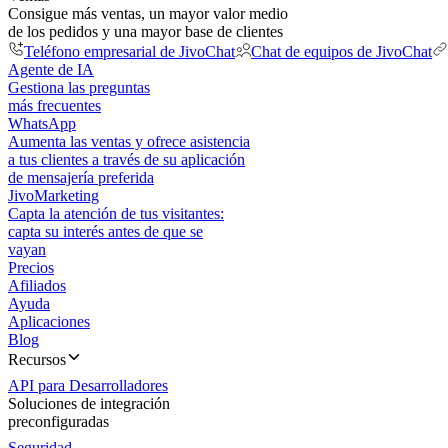
Consigue más ventas, un mayor valor medio
de los pedidos y una mayor base de clientes
Teléfono empresarial de JivoChat
Chat de equipos de JivoChat
Agente de IA
Gestiona las preguntas
más frecuentes
WhatsApp
Aumenta las ventas y ofrece asistencia
a tus clientes a través de su aplicación
de mensajería preferida
JivoMarketing
Capta la atención de tus visitantes:
capta su interés antes de que se
vayan
Precios
Afiliados
Ayuda
Aplicaciones
Blog
Recursos
API para Desarrolladores
Soluciones de integración
preconfiguradas
Seguridad