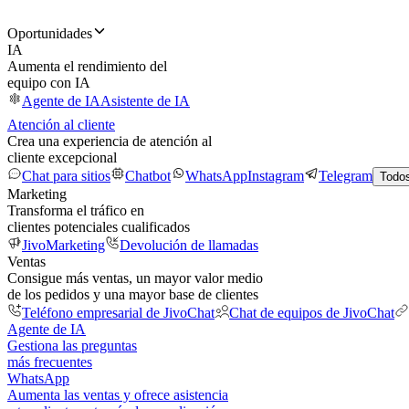
Oportunidades
IA
Aumenta el rendimiento del
equipo con IA
Agente de IA
Asistente de IA
Atención al cliente
Crea una experiencia de atención al
cliente excepcional
Chat para sitios
Chatbot
WhatsApp
Instagram
Telegram
Todos
Marketing
Transforma el tráfico en
clientes potenciales cualificados
JivoMarketing
Devolución de llamadas
Ventas
Consigue más ventas, un mayor valor medio
de los pedidos y una mayor base de clientes
Teléfono empresarial de JivoChat
Chat de equipos de JivoChat
Agente de IA
Gestiona las preguntas
más frecuentes
WhatsApp
Aumenta las ventas y ofrece asistencia