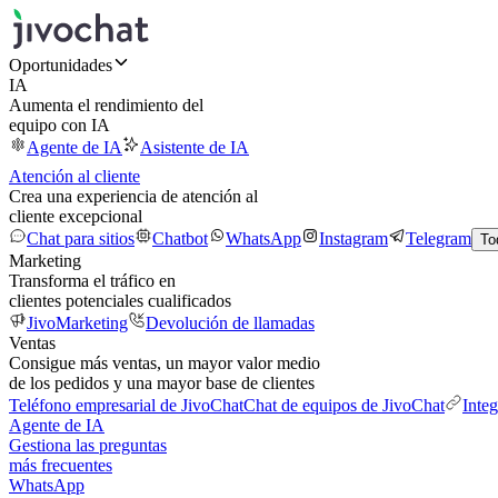
Oportunidades
IA
Aumenta el rendimiento del
equipo con IA
Agente de IA
Asistente de IA
Atención al cliente
Crea una experiencia de atención al
cliente excepcional
Chat para sitios
Chatbot
WhatsApp
Instagram
Telegram
To
Marketing
Transforma el tráfico en
clientes potenciales cualificados
JivoMarketing
Devolución de llamadas
Ventas
Consigue más ventas, un mayor valor medio
de los pedidos y una mayor base de clientes
Teléfono empresarial de JivoChat
Chat de equipos de JivoChat
Inte
Agente de IA
Gestiona las preguntas
más frecuentes
WhatsApp