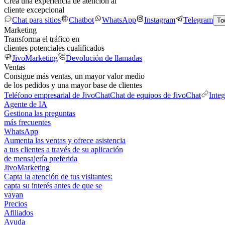
Crea una experiencia de atención al
cliente excepcional
Chat para sitios
Chatbot
WhatsApp
Instagram
Telegram
To
Marketing
Transforma el tráfico en
clientes potenciales cualificados
JivoMarketing
Devolución de llamadas
Ventas
Consigue más ventas, un mayor valor medio
de los pedidos y una mayor base de clientes
Teléfono empresarial de JivoChat
Chat de equipos de JivoChat
Inte
Agente de IA
Gestiona las preguntas
más frecuentes
WhatsApp
Aumenta las ventas y ofrece asistencia
a tus clientes a través de su aplicación
de mensajería preferida
JivoMarketing
Capta la atención de tus visitantes:
capta su interés antes de que se
vayan
Precios
Afiliados
Ayuda