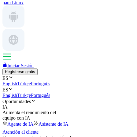
para Linux
Iniciar Sesión
Regístrese gratis
ES
English
Türkçe
Português
ES
English
Türkçe
Português
Oportunidades
IA
Aumenta el rendimiento del
equipo con IA
Agente de IA
Asistente de IA
Atención al cliente