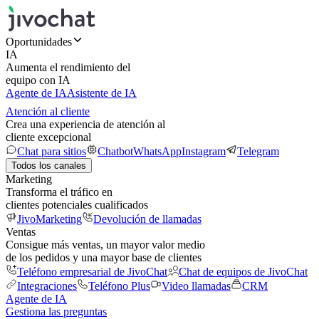
Oportunidades
IA
Aumenta el rendimiento del
equipo con IA
Agente de IA
Asistente de IA
Atención al cliente
Crea una experiencia de atención al
cliente excepcional
Chat para sitios
Chatbot
WhatsApp
Instagram
Telegram
Todos los canales
Marketing
Transforma el tráfico en
clientes potenciales cualificados
JivoMarketing
Devolución de llamadas
Ventas
Consigue más ventas, un mayor valor medio
de los pedidos y una mayor base de clientes
Teléfono empresarial de JivoChat
Chat de equipos de JivoChat
Integraciones
Teléfono Plus
Video llamadas
CRM
Agente de IA
Gestiona las preguntas