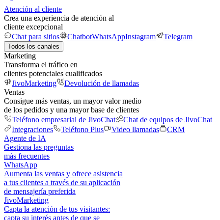
Atención al cliente
Crea una experiencia de atención al
cliente excepcional
Chat para sitios
Chatbot
WhatsApp
Instagram
Telegram
Todos los canales
Marketing
Transforma el tráfico en
clientes potenciales cualificados
JivoMarketing
Devolución de llamadas
Ventas
Consigue más ventas, un mayor valor medio
de los pedidos y una mayor base de clientes
Teléfono empresarial de JivoChat
Chat de equipos de JivoChat
Integraciones
Teléfono Plus
Video llamadas
CRM
Agente de IA
Gestiona las preguntas
más frecuentes
WhatsApp
Aumenta las ventas y ofrece asistencia
a tus clientes a través de su aplicación
de mensajería preferida
JivoMarketing
Capta la atención de tus visitantes:
capta su interés antes de que se