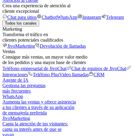
Atención al cliente
Crea una experiencia de atención al
cliente excepcional
Chat para sitios
Chatbot
WhatsApp
Instagram
Telegram
Todos los canales
Marketing
Transforma el tráfico en
clientes potenciales cualificados
JivoMarketing
Devolución de llamadas
Ventas
Consigue más ventas, un mayor valor medio
de los pedidos y una mayor base de clientes
Teléfono empresarial de JivoChat
Chat de equipos de JivoChat
Integraciones
Teléfono Plus
Video llamadas
CRM
Agente de IA
Gestiona las preguntas
más frecuentes
WhatsApp
Aumenta las ventas y ofrece asistencia
a tus clientes a través de su aplicación
de mensajería preferida
JivoMarketing
Capta la atención de tus visitantes:
capta su interés antes de que se
vayan