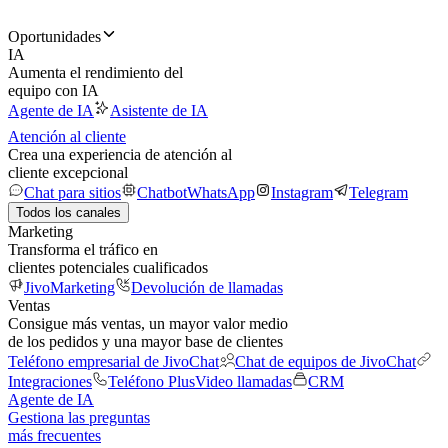
Oportunidades
IA
Aumenta el rendimiento del
equipo con IA
Agente de IA
Asistente de IA
Atención al cliente
Crea una experiencia de atención al
cliente excepcional
Chat para sitios
Chatbot
WhatsApp
Instagram
Telegram
Todos los canales
Marketing
Transforma el tráfico en
clientes potenciales cualificados
JivoMarketing
Devolución de llamadas
Ventas
Consigue más ventas, un mayor valor medio
de los pedidos y una mayor base de clientes
Teléfono empresarial de JivoChat
Chat de equipos de JivoChat
Integraciones
Teléfono Plus
Video llamadas
CRM
Agente de IA
Gestiona las preguntas
más frecuentes