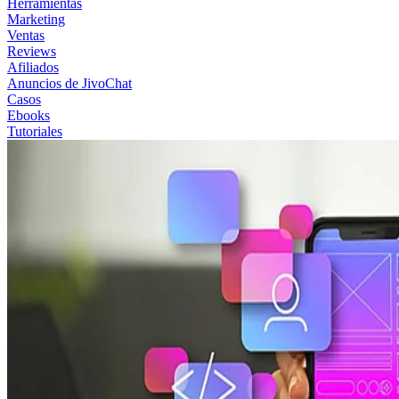
Herramientas
Marketing
Ventas
Reviews
Afiliados
Anuncios de JivoChat
Casos
Ebooks
Tutoriales