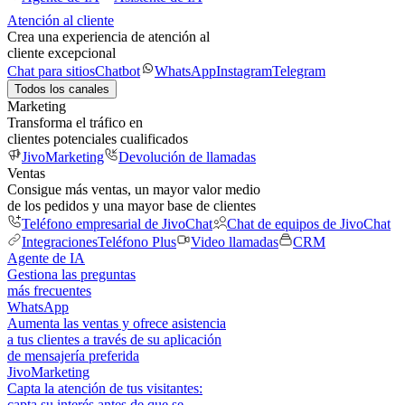
Atención al cliente
Crea una experiencia de atención al
cliente excepcional
Chat para sitios
Chatbot
WhatsApp
Instagram
Telegram
Todos los canales
Marketing
Transforma el tráfico en
clientes potenciales cualificados
JivoMarketing
Devolución de llamadas
Ventas
Consigue más ventas, un mayor valor medio
de los pedidos y una mayor base de clientes
Teléfono empresarial de JivoChat
Chat de equipos de JivoChat
Integraciones
Teléfono Plus
Video llamadas
CRM
Agente de IA
Gestiona las preguntas
más frecuentes
WhatsApp
Aumenta las ventas y ofrece asistencia
a tus clientes a través de su aplicación
de mensajería preferida
JivoMarketing
Capta la atención de tus visitantes:
capta su interés antes de que se