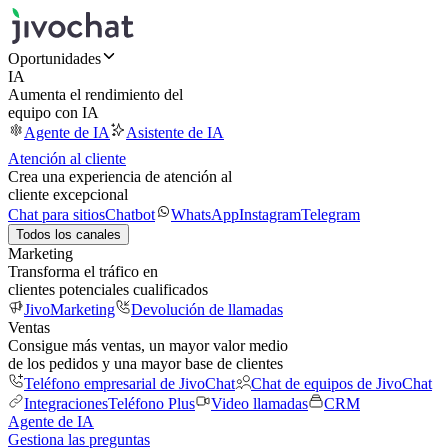
Oportunidades
IA
Aumenta el rendimiento del
equipo con IA
Agente de IA
Asistente de IA
Atención al cliente
Crea una experiencia de atención al
cliente excepcional
Chat para sitios
Chatbot
WhatsApp
Instagram
Telegram
Todos los canales
Marketing
Transforma el tráfico en
clientes potenciales cualificados
JivoMarketing
Devolución de llamadas
Ventas
Consigue más ventas, un mayor valor medio
de los pedidos y una mayor base de clientes
Teléfono empresarial de JivoChat
Chat de equipos de JivoChat
Integraciones
Teléfono Plus
Video llamadas
CRM
Agente de IA
Gestiona las preguntas