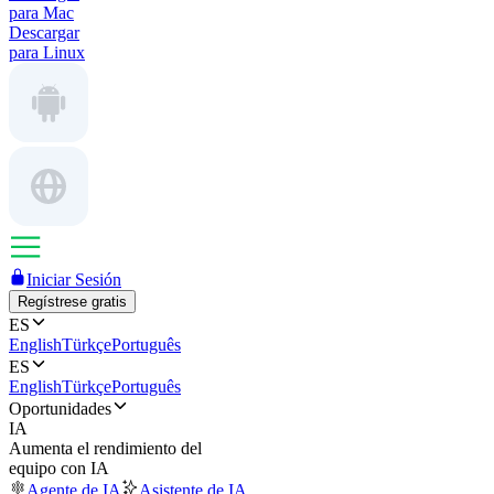
para Mac
Descargar
para Linux
Iniciar Sesión
Regístrese gratis
ES
English
Türkçe
Português
ES
English
Türkçe
Português
Oportunidades
IA
Aumenta el rendimiento del
equipo con IA
Agente de IA
Asistente de IA