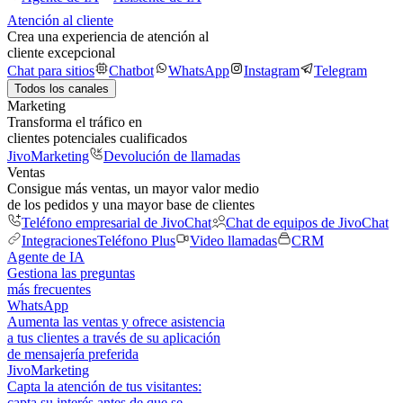
Atención al cliente
Crea una experiencia de atención al
cliente excepcional
Chat para sitios
Chatbot
WhatsApp
Instagram
Telegram
Todos los canales
Marketing
Transforma el tráfico en
clientes potenciales cualificados
JivoMarketing
Devolución de llamadas
Ventas
Consigue más ventas, un mayor valor medio
de los pedidos y una mayor base de clientes
Teléfono empresarial de JivoChat
Chat de equipos de JivoChat
Integraciones
Teléfono Plus
Video llamadas
CRM
Agente de IA
Gestiona las preguntas
más frecuentes
WhatsApp
Aumenta las ventas y ofrece asistencia
a tus clientes a través de su aplicación
de mensajería preferida
JivoMarketing
Capta la atención de tus visitantes:
capta su interés antes de que se