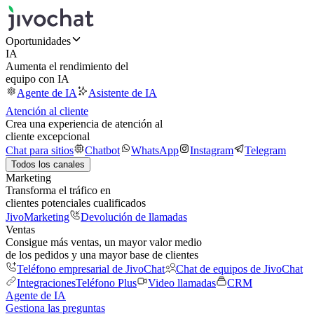
Oportunidades
IA
Aumenta el rendimiento del
equipo con IA
Agente de IA
Asistente de IA
Atención al cliente
Crea una experiencia de atención al
cliente excepcional
Chat para sitios
Chatbot
WhatsApp
Instagram
Telegram
Todos los canales
Marketing
Transforma el tráfico en
clientes potenciales cualificados
JivoMarketing
Devolución de llamadas
Ventas
Consigue más ventas, un mayor valor medio
de los pedidos y una mayor base de clientes
Teléfono empresarial de JivoChat
Chat de equipos de JivoChat
Integraciones
Teléfono Plus
Video llamadas
CRM
Agente de IA
Gestiona las preguntas