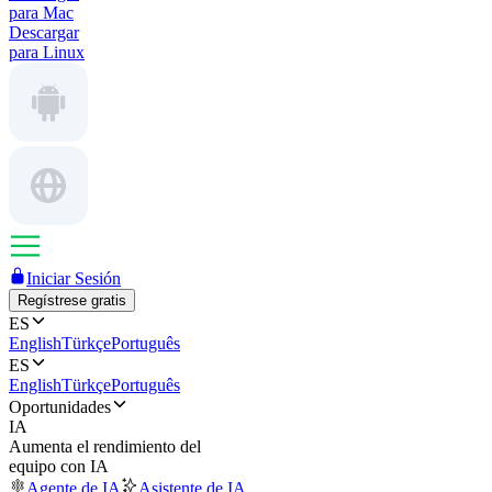
para Mac
Descargar
para Linux
Iniciar Sesión
Regístrese gratis
ES
English
Türkçe
Português
ES
English
Türkçe
Português
Oportunidades
IA
Aumenta el rendimiento del
equipo con IA
Agente de IA
Asistente de IA