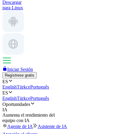
Descargar
para Linux
Iniciar Sesión
Regístrese gratis
ES
English
Türkçe
Português
ES
English
Türkçe
Português
Oportunidades
IA
Aumenta el rendimiento del
equipo con IA
Agente de IA
Asistente de IA