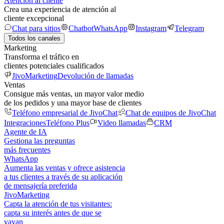
Atención al cliente
Crea una experiencia de atención al
cliente excepcional
Chat para sitios
Chatbot
WhatsApp
Instagram
Telegram
Todos los canales
Marketing
Transforma el tráfico en
clientes potenciales cualificados
JivoMarketing
Devolución de llamadas
Ventas
Consigue más ventas, un mayor valor medio
de los pedidos y una mayor base de clientes
Teléfono empresarial de JivoChat
Chat de equipos de JivoChat
Integraciones
Teléfono Plus
Video llamadas
CRM
Agente de IA
Gestiona las preguntas
más frecuentes
WhatsApp
Aumenta las ventas y ofrece asistencia
a tus clientes a través de su aplicación
de mensajería preferida
JivoMarketing
Capta la atención de tus visitantes:
capta su interés antes de que se
vayan