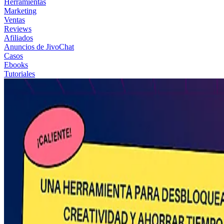
Herramientas
Marketing
Ventas
Reviews
Afiliados
Anuncios de JivoChat
Casos
Ebooks
Tutoriales