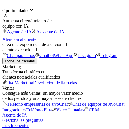
Oportunidades
IA
Aumenta el rendimiento del
equipo con IA
Agente de IA
Asistente de IA
Atención al cliente
Crea una experiencia de atención al
cliente excepcional
Chat para sitios
Chatbot
WhatsApp
Instagram
Telegram
Todos los canales
Marketing
Transforma el tráfico en
clientes potenciales cualificados
JivoMarketing
Devolución de llamadas
Ventas
Consigue más ventas, un mayor valor medio
de los pedidos y una mayor base de clientes
Teléfono empresarial de JivoChat
Chat de equipos de JivoChat
Integraciones
Teléfono Plus
Video llamadas
CRM
Agente de IA
Gestiona las preguntas
más frecuentes