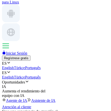
para Linux
Iniciar Sesión
Regístrese gratis
ES
English
Türkçe
Português
ES
English
Türkçe
Português
Oportunidades
IA
Aumenta el rendimiento del
equipo con IA
Agente de IA
Asistente de IA
Atención al cliente