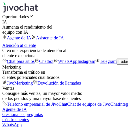
Oportunidades
IA
Aumenta el rendimiento del
equipo con IA
Agente de IA
Asistente de IA
Atención al cliente
Crea una experiencia de atención al
cliente excepcional
Chat para sitios
Chatbot
WhatsApp
Instagram
Telegram
Todos
Marketing
Transforma el tráfico en
clientes potenciales cualificados
JivoMarketing
Devolución de llamadas
Ventas
Consigue más ventas, un mayor valor medio
de los pedidos y una mayor base de clientes
Teléfono empresarial de JivoChat
Chat de equipos de JivoChat
Inte
Agente de IA
Gestiona las preguntas
más frecuentes
WhatsApp