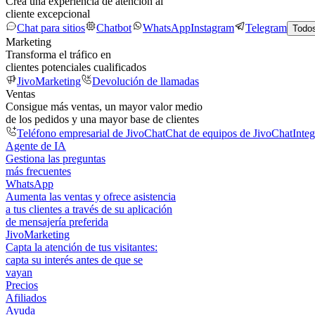
Crea una experiencia de atención al
cliente excepcional
Chat para sitios
Chatbot
WhatsApp
Instagram
Telegram
Todos
Marketing
Transforma el tráfico en
clientes potenciales cualificados
JivoMarketing
Devolución de llamadas
Ventas
Consigue más ventas, un mayor valor medio
de los pedidos y una mayor base de clientes
Teléfono empresarial de JivoChat
Chat de equipos de JivoChat
Inte
Agente de IA
Gestiona las preguntas
más frecuentes
WhatsApp
Aumenta las ventas y ofrece asistencia
a tus clientes a través de su aplicación
de mensajería preferida
JivoMarketing
Capta la atención de tus visitantes:
capta su interés antes de que se
vayan
Precios
Afiliados
Ayuda