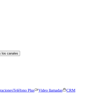
 los canales
graciones
Teléfono Plus
Video llamadas
CRM