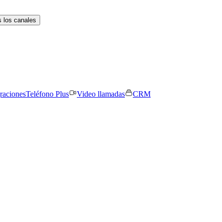
 los canales
graciones
Teléfono Plus
Video llamadas
CRM