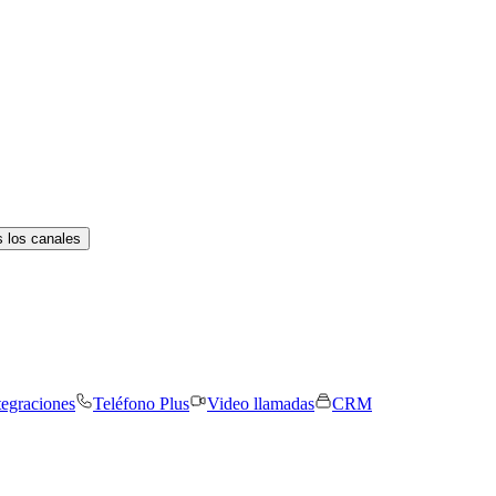
 los canales
tegraciones
Teléfono Plus
Video llamadas
CRM