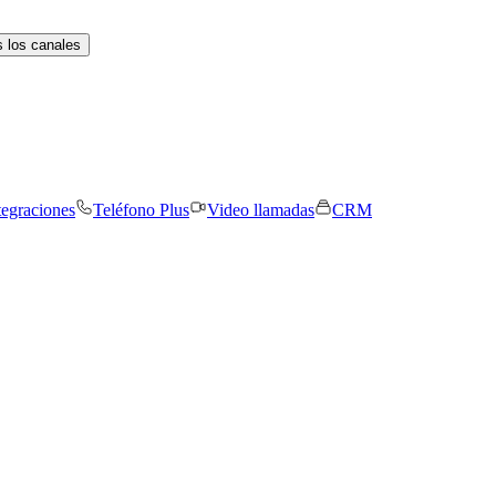
 los canales
tegraciones
Teléfono Plus
Video llamadas
CRM