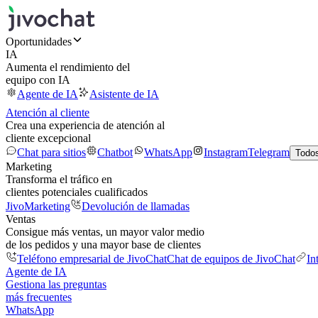
Oportunidades
IA
Aumenta el rendimiento del
equipo con IA
Agente de IA
Asistente de IA
Atención al cliente
Crea una experiencia de atención al
cliente excepcional
Chat para sitios
Chatbot
WhatsApp
Instagram
Telegram
Todos
Marketing
Transforma el tráfico en
clientes potenciales cualificados
JivoMarketing
Devolución de llamadas
Ventas
Consigue más ventas, un mayor valor medio
de los pedidos y una mayor base de clientes
Teléfono empresarial de JivoChat
Chat de equipos de JivoChat
In
Agente de IA
Gestiona las preguntas
más frecuentes
WhatsApp