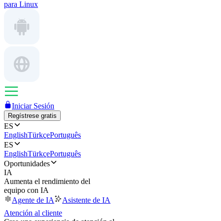
para Linux
Iniciar Sesión
Regístrese gratis
ES
English
Türkçe
Português
ES
English
Türkçe
Português
Oportunidades
IA
Aumenta el rendimiento del
equipo con IA
Agente de IA
Asistente de IA
Atención al cliente