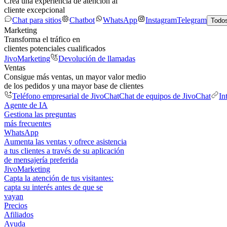
Crea una experiencia de atención al
cliente excepcional
Chat para sitios
Chatbot
WhatsApp
Instagram
Telegram
Todos
Marketing
Transforma el tráfico en
clientes potenciales cualificados
JivoMarketing
Devolución de llamadas
Ventas
Consigue más ventas, un mayor valor medio
de los pedidos y una mayor base de clientes
Teléfono empresarial de JivoChat
Chat de equipos de JivoChat
In
Agente de IA
Gestiona las preguntas
más frecuentes
WhatsApp
Aumenta las ventas y ofrece asistencia
a tus clientes a través de su aplicación
de mensajería preferida
JivoMarketing
Capta la atención de tus visitantes:
capta su interés antes de que se
vayan
Precios
Afiliados
Ayuda