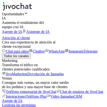
Oportunidades
IA
Aumenta el rendimiento del
equipo con IA
Agente de IA
Asistente de IA
Atención al cliente
Crea una experiencia de atención al
cliente excepcional
Chat para sitios
Chatbot
WhatsApp
Instagram
Telegram
Todos los canales
Marketing
Transforma el tráfico en
clientes potenciales cualificados
JivoMarketing
Devolución de llamadas
Ventas
Consigue más ventas, un mayor valor medio
de los pedidos y una mayor base de clientes
Teléfono empresarial de JivoChat
Chat de equipos de JivoChat
Integraciones
Teléfono Plus
Video llamadas
CRM
Agente de IA
Gestiona las preguntas