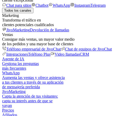
cliente excepcional
Chat para sitios
Chatbot
WhatsApp
Instagram
Telegram
Todos los canales
Marketing
Transforma el tráfico en
clientes potenciales cualificados
JivoMarketing
Devolución de llamadas
Ventas
Consigue más ventas, un mayor valor medio
de los pedidos y una mayor base de clientes
Teléfono empresarial de JivoChat
Chat de equipos de JivoChat
Integraciones
Teléfono Plus
Video llamadas
CRM
Agente de IA
Gestiona las preguntas
más frecuentes
WhatsApp
Aumenta las ventas y ofrece asistencia
a tus clientes a través de su aplicación
de mensajería preferida
JivoMarketing
Capta la atención de tus visitantes:
capta su interés antes de que se
vayan
Precios
Afiliados