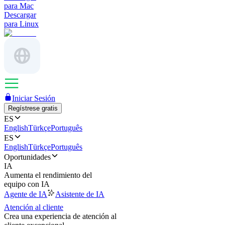
para Mac
Descargar
para Linux
Iniciar Sesión
Regístrese gratis
ES
English
Türkçe
Português
ES
English
Türkçe
Português
Oportunidades
IA
Aumenta el rendimiento del
equipo con IA
Agente de IA
Asistente de IA
Atención al cliente
Crea una experiencia de atención al